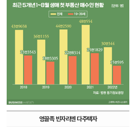
영끌족 빈자리엔 다주택자