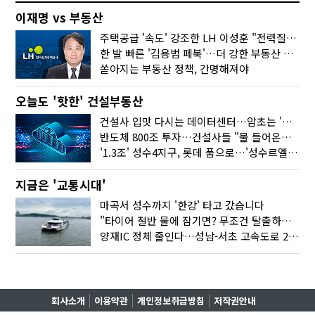
이재명 vs 부동산
주택공급 '속도' 강조한 LH 이성훈 "전력질주해야"
한 발 빠른 '김용범 페북'…더 강한 부동산 규제 나오나
쏟아지는 부동산 정책, 간명해져야
오늘도 '핫한' 건설부동산
건설사 입맛 다시는 데이터센터…암초는 '주민 반대'
반도체 800조 투자…건설사들 "물 들어온다!"
'1.3조' 성수4지구, 롯데 품으로…'성수르엘 S70' 거듭
지금은 '교통시대'
마곡서 성수까지 '한강' 타고 갔습니다
"타이어 절반 물에 잠기면? 무조건 탈출하세요"
양재IC 정체 줄인다…성남-서초 고속도로 2029년 착공
회사소개
이용약관
개인정보취급방침
저작권안내