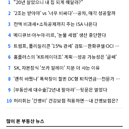
"20년 살았으니 내 집 되게 해달라?"
1
'2조는 받아야' vs '너무 비싸다'…공차, 매각 성공할까
2
전액 비과세+소득공제까지 주는 ISA 나온다
3
메디큐브·아누아·리르, '눈물 세럼' 생산 중단한다
4
트럼프, 폴리실리콘 '15% 관세' 검토…한화큐셀·OCI 영향은?
5
홈플러스의 'K트레이더조' 계획…성공 가능성은 '글쎄'
6
SK, 자본잠식 '쏘카 말레이' 지분 더 사는 이유
7
'괜히 바꿨나' 폭락장이 할퀸 DC형 퇴직연금…전문가 조언은
8
[부동산세 대수술]'2년내 팔아라'…뒷문은 열었다
9
허리휘는 '간병비' 건강보험 적용하면…내 간병보험은?
10
많이 본 부동산 뉴스