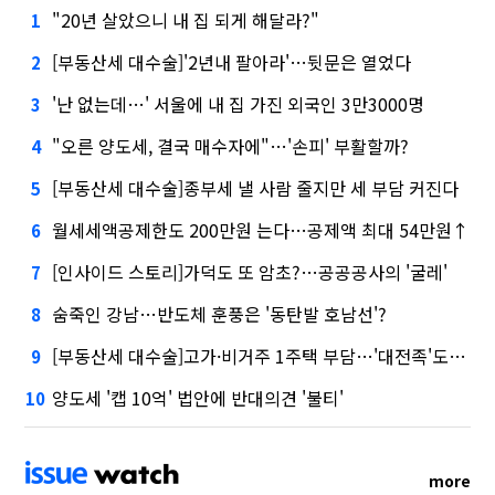
"20년 살았으니 내 집 되게 해달라?"
1
[부동산세 대수술]'2년내 팔아라'…뒷문은 열었다
2
'난 없는데…' 서울에 내 집 가진 외국인 3만3000명
3
"오른 양도세, 결국 매수자에"…'손피' 부활할까?
4
[부동산세 대수술]종부세 낼 사람 줄지만 세 부담 커진다
5
월세세액공제한도 200만원 는다…공제액 최대 54만원↑
6
[인사이드 스토리]가덕도 또 암초?…공공공사의 '굴레'
7
숨죽인 강남…반도체 훈풍은 '동탄발 호남선'?
8
[부동산세 대수술]고가·비거주 1주택 부담…'대전족'도 불똥
9
양도세 '캡 10억' 법안에 반대의견 '불티'
10
more