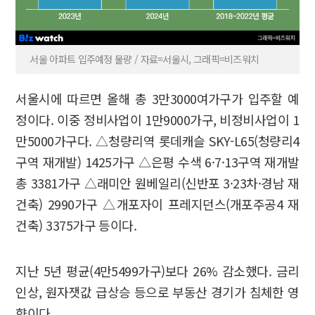
서울 아파트 입주예정 물량 / 자료=서울시, 그래픽=비즈워치
서울시에 따르면 올해 총 3만3000여가구가 입주할 예
정이다. 이중 정비사업이 1만9000가구, 비정비사업이 1
만5000가구다. △청량리역 롯데캐슬 SKY-L65(청량리4
구역 재개발) 1425가구 △은평 수색 6·7·13구역 재개발
총 3381가구 △래미안 원베일리(신반포 3·23차·경남 재
건축) 2990가구 △개포자이 프레지던스(개포주공4 재
건축) 3375가구 등이다.
지난 5년 평균(4만5499가구)보다 26% 감소했다. 금리
인상, 원자잿값 급상승 등으로 부동산 경기가 침체한 영
향이다.