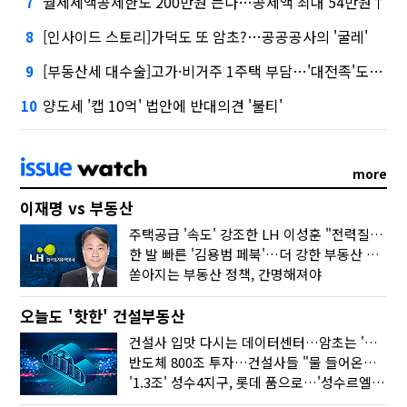
월세세액공제한도 200만원 는다…공제액 최대 54만원↑
7
[인사이드 스토리]가덕도 또 암초?…공공공사의 '굴레'
8
[부동산세 대수술]고가·비거주 1주택 부담…'대전족'도 불똥
9
양도세 '캡 10억' 법안에 반대의견 '불티'
10
more
이재명 vs 부동산
주택공급 '속도' 강조한 LH 이성훈 "전력질주해야"
한 발 빠른 '김용범 페북'…더 강한 부동산 규제 나오나
쏟아지는 부동산 정책, 간명해져야
오늘도 '핫한' 건설부동산
건설사 입맛 다시는 데이터센터…암초는 '주민 반대'
반도체 800조 투자…건설사들 "물 들어온다!"
'1.3조' 성수4지구, 롯데 품으로…'성수르엘 S70' 거듭