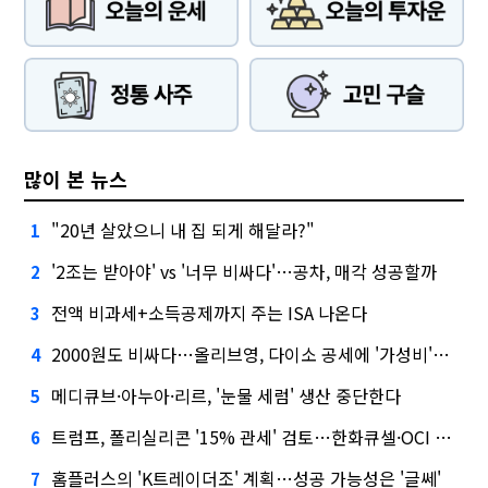
많이 본 뉴스
"20년 살았으니 내 집 되게 해달라?"
1
'2조는 받아야' vs '너무 비싸다'…공차, 매각 성공할까
2
전액 비과세+소득공제까지 주는 ISA 나온다
3
2000원도 비싸다…올리브영, 다이소 공세에 '가성비'로 맞불
4
메디큐브·아누아·리르, '눈물 세럼' 생산 중단한다
5
트럼프, 폴리실리콘 '15% 관세' 검토…한화큐셀·OCI 영향은?
6
홈플러스의 'K트레이더조' 계획…성공 가능성은 '글쎄'
7