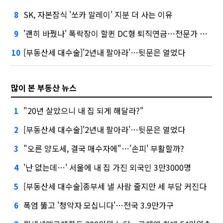
SK, 자본잠식 '쏘카 말레이' 지분 더 사는 이유
8
'괜히 바꿨나' 폭락장이 할퀸 DC형 퇴직연금…전문가 조언은
9
[부동산세 대수술]'2년내 팔아라'…뒷문은 열었다
10
많이 본 부동산 뉴스
"20년 살았으니 내 집 되게 해달라?"
1
[부동산세 대수술]'2년내 팔아라'…뒷문은 열었다
2
"오른 양도세, 결국 매수자에"…'손피' 부활할까?
3
'난 없는데…' 서울에 내 집 가진 외국인 3만3000명
4
[부동산세 대수술]종부세 낼 사람 줄지만 세 부담 커진다
5
폭염 뚫고 '청약자 모십니다'…전국 3.9만가구
6