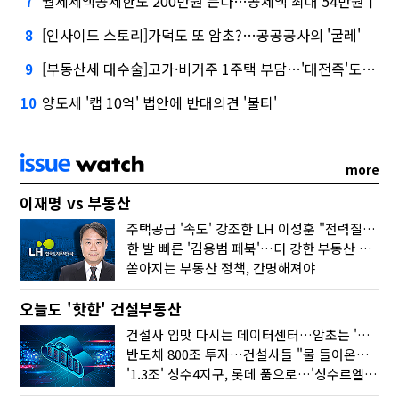
월세세액공제한도 200만원 는다…공제액 최대 54만원↑
7
[인사이드 스토리]가덕도 또 암초?…공공공사의 '굴레'
8
[부동산세 대수술]고가·비거주 1주택 부담…'대전족'도 불똥
9
양도세 '캡 10억' 법안에 반대의견 '불티'
10
more
이재명 vs 부동산
주택공급 '속도' 강조한 LH 이성훈 "전력질주해야"
한 발 빠른 '김용범 페북'…더 강한 부동산 규제 나오나
쏟아지는 부동산 정책, 간명해져야
오늘도 '핫한' 건설부동산
건설사 입맛 다시는 데이터센터…암초는 '주민 반대'
반도체 800조 투자…건설사들 "물 들어온다!"
'1.3조' 성수4지구, 롯데 품으로…'성수르엘 S70' 거듭