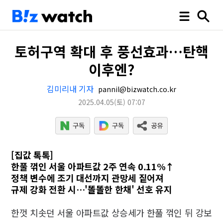
토허구역 확대 후 풍선효과…탄핵
이후엔?
김미리내 기자
pannil@bizwatch.co.kr
2025.04.05
(토)
07:07
[집값 톡톡]
한풀 꺾인 서울 아파트값 2주 연속 0.11%↑
정책 변수에 조기 대선까지 관망세 짙어져
규제 강화 전환 시…'똘똘한 한채' 선호 유지
한껏 치솟던 서울 아파트값 상승세가 한풀 꺾인 뒤 강보