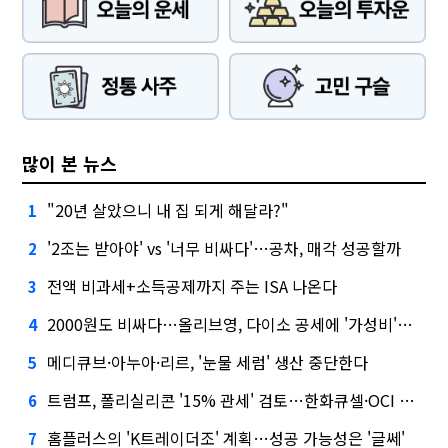
많이 본 뉴스
"20년 살았으니 내 집 되게 해달라?"
1
'2조는 받아야' vs '너무 비싸다'…공차, 매각 성공할까
2
전액 비과세+소득공제까지 주는 ISA 나온다
3
2000원도 비싸다…올리브영, 다이소 공세에 '가성비'로 맞불
4
메디큐브·아누아·리르, '눈물 세럼' 생산 중단한다
5
트럼프, 폴리실리콘 '15% 관세' 검토…한화큐셀·OCI 영향은?
6
홈플러스의 'K트레이더조' 계획…성공 가능성은 '글쎄'
7