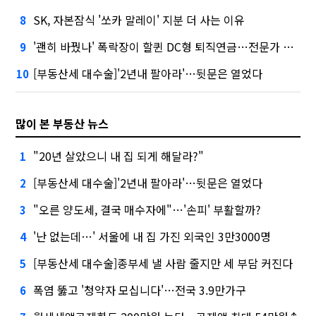
SK, 자본잠식 '쏘카 말레이' 지분 더 사는 이유
8
'괜히 바꿨나' 폭락장이 할퀸 DC형 퇴직연금…전문가 조언은
9
[부동산세 대수술]'2년내 팔아라'…뒷문은 열었다
10
많이 본 부동산 뉴스
"20년 살았으니 내 집 되게 해달라?"
1
[부동산세 대수술]'2년내 팔아라'…뒷문은 열었다
2
"오른 양도세, 결국 매수자에"…'손피' 부활할까?
3
'난 없는데…' 서울에 내 집 가진 외국인 3만3000명
4
[부동산세 대수술]종부세 낼 사람 줄지만 세 부담 커진다
5
폭염 뚫고 '청약자 모십니다'…전국 3.9만가구
6