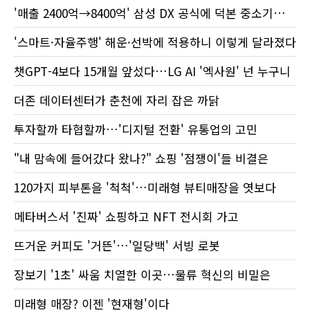
'매출 2400억→8400억' 삼성 DX 공식에 덕본 중소기업 살펴보니
'스마트·자율주행' 해운·선박에 적용하니 이렇게 달라졌다
챗GPT-4보다 15개월 앞섰다…LG AI '엑사원' 넌 누구니
더존 데이터센터가 춘천에 자리 잡은 까닭
투자할까 타협할까…'디지털 전환' 유통업의 고민
"내 맘속에 들어갔다 왔나?" 쇼핑 '점쟁이'들 비결은
120가지 피부톤을 '척척'…미래형 뷰티매장을 엿보다
메타버스서 '진짜' 쇼핑하고 NFT 전시회 가고
뜨거운 커피도 '거뜬'…'일당백' 서빙 로봇
장보기 '1초' 싸움 치열한 이곳…물류 혁신의 비밀은
미래형 매장? 이젠 '현재형'이다