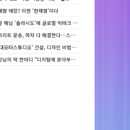
래형 매장? 이젠 '현재형'이다
땅끝 해남 '솔라시도'에 글로벌 빅테크 눈독 들이는 까닭
콘크리트 운송, 하자 다 해결한다…스마트폰 하나로
'현대모터스튜디오' 건설, 디자인 비법은 'BIM'
회장님의 딱 한마디 "디지털에 쏟아부어…!"