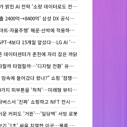
LG가 밝힌 AI 전략 '소량 데이터로도 전문가를 더 전문가답게'
'매출 2400억→8400억' 삼성 DX 공식에 덕본 중소기업 살펴보니
'스마트·자율주행' 해운·선박에 적용하니 이렇게 달라졌다
챗GPT-4보다 15개월 앞섰다…LG AI '엑사원' 넌 누구니
존 데이터센터가 춘천에 자리 잡은 까닭
투자할까 타협할까…'디지털 전환' 유통업의 고민
"내 맘속에 들어갔다 왔나?" 쇼핑 '점쟁이'들 비결은
120가지 피부톤을 '척척'…미래형 뷰티매장을 엿보다
메타버스서 '진짜' 쇼핑하고 NFT 전시회 가고
거운 커피도 '거뜬'…'일당백' 서빙 로봇
장보기 '1초' 싸움 치열한 이곳…물류 혁신의 비밀은