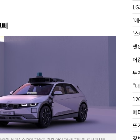
고삐
더
뜨
주행 레벨4 수준의 기술을 갖춘 아이오닉5 기반의 로보택시를