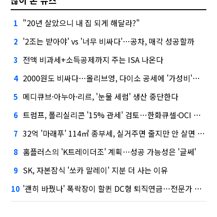
"20년 살았으니 내 집 되게 해달라?"
1
'2조는 받아야' vs '너무 비싸다'…공차, 매각 성공할까
2
전액 비과세+소득공제까지 주는 ISA 나온다
3
2000원도 비싸다…올리브영, 다이소 공세에 '가성비'로 맞불
4
메디큐브·아누아·리르, '눈물 세럼' 생산 중단한다
5
트럼프, 폴리실리콘 '15% 관세' 검토…한화큐셀·OCI 영향은?
6
32억 '마래푸' 114㎡ 종부세, 실거주면 줄지만 안 살면 2.5배
7
홈플러스의 'K트레이더조' 계획…성공 가능성은 '글쎄'
8
SK, 자본잠식 '쏘카 말레이' 지분 더 사는 이유
9
'괜히 바꿨나' 폭락장이 할퀸 DC형 퇴직연금…전문가 조언은
10