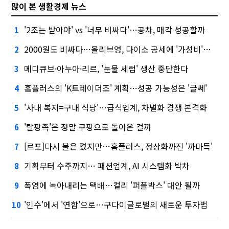
많이 본 생활경제 뉴스
'2조는 받아야' vs '너무 비싸다'…공차, 매각 성공할까
1
2000원도 비싸다…올리브영, 다이소 공세에 '가성비'로 맞불
2
메디큐브·아누아·리르, '눈물 세럼' 생산 중단한다
3
홈플러스의 'K트레이더조' 계획…성공 가능성은 '글쎄'
4
'사내 복지=구내 식당'…급식업계, 차별화 경쟁 본격화
5
'탈팡족'은 정말 쿠팡으로 돌아온 걸까
6
[르포]다시 불은 켰지만…홈플러스, 정상화까진 '까마득'
7
기획부터 수주까지… 패션업계, AI 시스템화 박차
8
폭염에 녹아내리는 택배…컬리 '퍼플박스' 대안 될까
9
'인수'에서 '연합'으로…구다이글로벌의 새로운 투자법
10