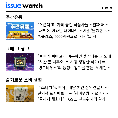
more
주간유통
"어렵다"며 가격 올린 식품사들…진짜 어려운 거 맞아?
'나쁜 놈'이라던 대형마트…이젠 '불쌍한 놈' 됐다
홈플러스, 2000억원으로 '시간'을 샀다
그때 그 광고
"삐삐리 빠삐코~" 여름이면 생각나는 그 노래
"시간 좀 내주오"로 시장 평정한 하이마트
'빙그레우스'의 등장…업계를 흔든 '세계관' 마케팅
슬기로운 소비 생활
맘스터치 '갓빠삭', 배달 치킨 선입견을 바꿨다
편의점 도시락보다 싼 '장어덮밥'…오뚜기가 해냈다
"끝까지 채웠다"…GS25 샌드위치의 달라진 '속'사정