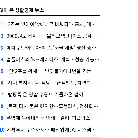
많이 본 생활경제 뉴스
'2조는 받아야' vs '너무 비싸다'…공차, 매각 성공할까
1
2000원도 비싸다…올리브영, 다이소 공세에 '가성비'로 맞불
2
메디큐브·아누아·리르, '눈물 세럼' 생산 중단한다
3
홈플러스의 'K트레이더조' 계획…성공 가능성은 '글쎄'
4
"단 2주를 위해"…반딧불이에 1년을 거는 에버랜드 주키퍼
5
'사내 복지=구내 식당'…급식업계, 차별화 경쟁 본격화
6
'탈팡족'은 정말 쿠팡으로 돌아온 걸까
7
[르포]다시 불은 켰지만…홈플러스, 정상화까진 '까마득'
8
폭염에 녹아내리는 택배…컬리 '퍼플박스' 대안 될까
9
기획부터 수주까지… 패션업계, AI 시스템화 박차
10