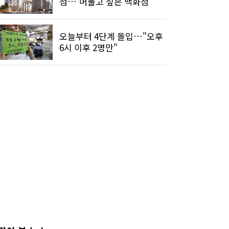
점…'머물고 싶은 백화점'
오늘부터 4단계 돌입…"오후
6시 이후 2명만"