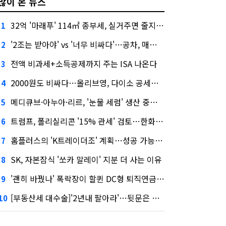
많이 본 뉴스
32억 '마래푸' 114㎡ 종부세, 실거주면 줄지만 안 살면 2.5배
1
'2조는 받아야' vs '너무 비싸다'…공차, 매각 성공할까
2
전액 비과세+소득공제까지 주는 ISA 나온다
3
2000원도 비싸다…올리브영, 다이소 공세에 '가성비'로 맞불
4
메디큐브·아누아·리르, '눈물 세럼' 생산 중단한다
5
트럼프, 폴리실리콘 '15% 관세' 검토…한화큐셀·OCI 영향은?
6
홈플러스의 'K트레이더조' 계획…성공 가능성은 '글쎄'
7
SK, 자본잠식 '쏘카 말레이' 지분 더 사는 이유
8
'괜히 바꿨나' 폭락장이 할퀸 DC형 퇴직연금…전문가 조언은
9
[부동산세 대수술]'2년내 팔아라'…뒷문은 열었다
10