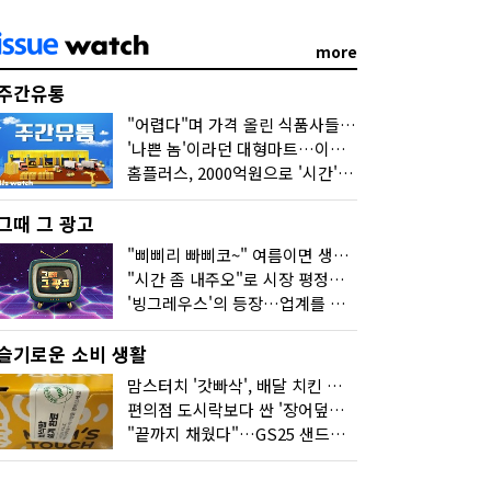
more
주간유통
"어렵다"며 가격 올린 식품사들…진짜 어려운 거 맞아?
'나쁜 놈'이라던 대형마트…이젠 '불쌍한 놈' 됐다
홈플러스, 2000억원으로 '시간'을 샀다
그때 그 광고
"삐삐리 빠삐코~" 여름이면 생각나는 그 노래
"시간 좀 내주오"로 시장 평정한 하이마트
'빙그레우스'의 등장…업계를 흔든 '세계관' 마케팅
슬기로운 소비 생활
맘스터치 '갓빠삭', 배달 치킨 선입견을 바꿨다
편의점 도시락보다 싼 '장어덮밥'…오뚜기가 해냈다
"끝까지 채웠다"…GS25 샌드위치의 달라진 '속'사정