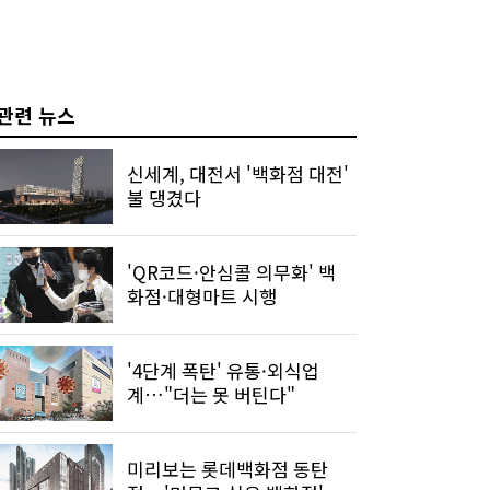
관련 뉴스
신세계, 대전서 '백화점 대전'
불 댕겼다
'QR코드·안심콜 의무화' 백
화점·대형마트 시행
'4단계 폭탄' 유통·외식업
계…"더는 못 버틴다"
미리보는 롯데백화점 동탄