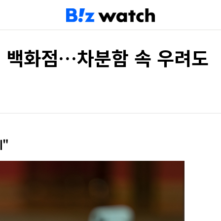
드' 백화점…차분함 속 우려도
시"