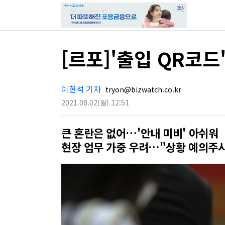
[르포]'출입 QR코
이현석 기자
tryon@bizwatch.co.kr
2021.08.02
(월)
12:51
큰 혼란은 없어…'안내 미비' 아쉬워
현장 업무 가중 우려…"상황 예의주