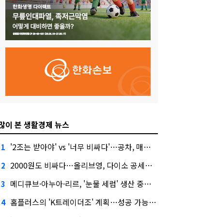
많이 본 생활경제 뉴스
'2조는 받아야' vs '너무 비싸다'…공차, 매각 성공할까
1
2000원도 비싸다…올리브영, 다이소 공세에 '가성비'로 맞불
2
메디큐브·아누아·리르, '눈물 세럼' 생산 중단한다
3
홈플러스의 'K트레이더조' 계획…성공 가능성은 '글쎄'
4