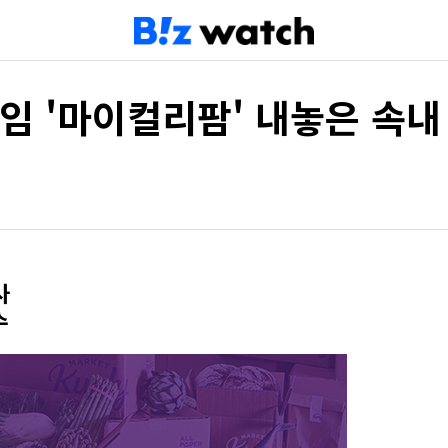
게임 '마이컬리팜' 내놓은 속내
팜
사
수