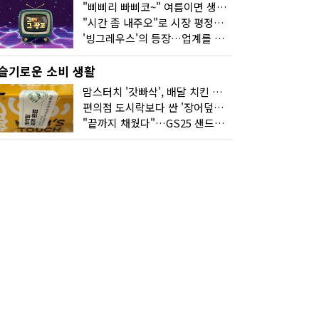
"삐삐리 빠삐코~" 여름이면 생각나는 그 노래
"시간 좀 내주오"로 시장 평정한 하이마트
'빙그레우스'의 등장…업계를 흔든 '세계관' 마케팅
슬기로운 소비 생활
맘스터치 '갓빠삭', 배달 치킨 선입견을 바꿨다
편의점 도시락보다 싼 '장어덮밥'…오뚜기가 해냈다
"끝까지 채웠다"…GS25 샌드위치의 달라진 '속'사정