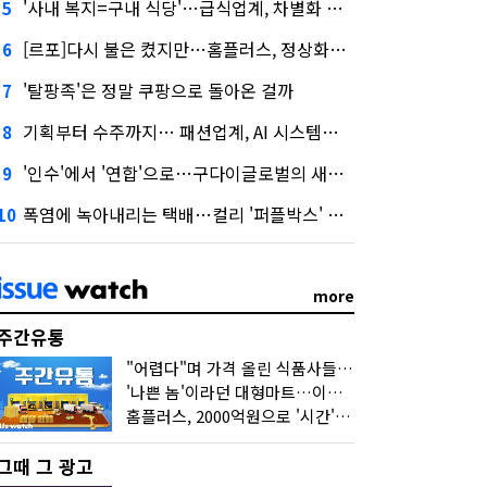
'사내 복지=구내 식당'…급식업계, 차별화 경쟁 본격화
5
[르포]다시 불은 켰지만…홈플러스, 정상화까진 '까마득'
6
'탈팡족'은 정말 쿠팡으로 돌아온 걸까
7
기획부터 수주까지… 패션업계, AI 시스템화 박차
8
'인수'에서 '연합'으로…구다이글로벌의 새로운 투자법
9
폭염에 녹아내리는 택배…컬리 '퍼플박스' 대안 될까
10
more
주간유통
"어렵다"며 가격 올린 식품사들…진짜 어려운 거 맞아?
'나쁜 놈'이라던 대형마트…이젠 '불쌍한 놈' 됐다
홈플러스, 2000억원으로 '시간'을 샀다
그때 그 광고