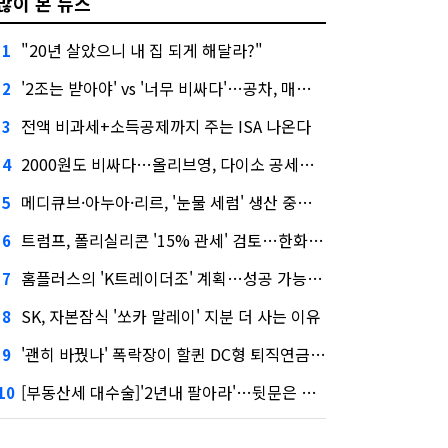
많이 본 뉴스
"20년 살았으니 내 집 되게 해달라?"
1
'2조는 받아야' vs '너무 비싸다'…공차, 매각 성공할까
2
전액 비과세+소득공제까지 주는 ISA 나온다
3
2000원도 비싸다…올리브영, 다이소 공세에 '가성비'로 맞불
4
메디큐브·아누아·리르, '눈물 세럼' 생산 중단한다
5
트럼프, 폴리실리콘 '15% 관세' 검토…한화큐셀·OCI 영향은?
6
홈플러스의 'K트레이더조' 계획…성공 가능성은 '글쎄'
7
SK, 자본잠식 '쏘카 말레이' 지분 더 사는 이유
8
'괜히 바꿨나' 폭락장이 할퀸 DC형 퇴직연금…전문가 조언은
9
[부동산세 대수술]'2년내 팔아라'…뒷문은 열었다
10