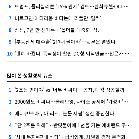
트럼프, 폴리실리콘 '15% 관세' 검토…한화큐셀·OCI 영향은?
6
비트코인·이더리움 버티는데 리플만 '털썩'
7
삼성, 7년 만 신기록…'폴더블 대중화' 성큼
8
[부동산세 대수술]'2년내 팔아라'…뒷문은 열었다
9
'괜히 바꿨나' 폭락장이 할퀸 DC형 퇴직연금…전문가 조언은
10
많이 본 생활경제 뉴스
'2조는 받아야' vs '너무 비싸다'…공차, 매각 성공할까
1
2000원도 비싸다…올리브영, 다이소 공세에 '가성비'로 맞불
2
메디큐브·아누아·리르, '눈물 세럼' 생산 중단한다
3
"단 2주를 위해"…반딧불이에 1년을 거는 에버랜드 주키퍼
4
'사내 복지=구내 식당'…급식업계, 차별화 경쟁 본격화
5