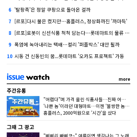
'탈팡족'은 정말 쿠팡으로 돌아온 걸까
6
[르포]다시 불은 켰지만…홈플러스, 정상화까진 '까마득'
7
[르포]로봇이 신선식품 척척 담는다…롯데마트의 물류 혁신
8
폭염에 녹아내리는 택배…컬리 '퍼플박스' 대안 될까
9
시동 건 신동빈의 꿈...롯데마트 '오카도 프로젝트' 가동
10
more
주간유통
"어렵다"며 가격 올린 식품사들…진짜 어려운 거 맞아?
'나쁜 놈'이라던 대형마트…이젠 '불쌍한 놈' 됐다
홈플러스, 2000억원으로 '시간'을 샀다
그때 그 광고
"삐삐리 빠삐코~" 여름이면 생각나는 그 노래