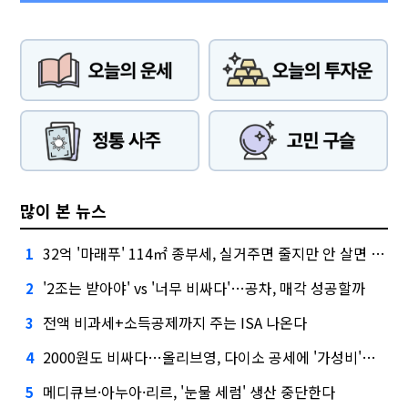
많이 본 뉴스
32억 '마래푸' 114㎡ 종부세, 실거주면 줄지만 안 살면 2.5배
1
'2조는 받아야' vs '너무 비싸다'…공차, 매각 성공할까
2
전액 비과세+소득공제까지 주는 ISA 나온다
3
2000원도 비싸다…올리브영, 다이소 공세에 '가성비'로 맞불
4
메디큐브·아누아·리르, '눈물 세럼' 생산 중단한다
5