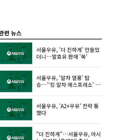
관련 뉴스
서울우유, '더 진하게' 만들었
더니…발효유 판매 '쑥'
서울우유, '말차 열풍' 탑
승…'‘킹 말차 에스프레소' 출
시
서울우유, 'A2+우유' 전략 통
했다
"더 진하게"…서울우유, 마시