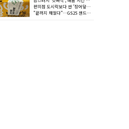
맘스터치 '갓빠삭', 배달 치킨 선입견을 바꿨다
편의점 도시락보다 싼 '장어덮밥'…오뚜기가 해냈다
"끝까지 채웠다"…GS25 샌드위치의 달라진 '속'사정