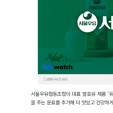
/그래픽=비즈워치
서울우유협동조합이 대표 발효유 제품 '듀
을 주는 운료를 추가해 더 맛있고 건강하게