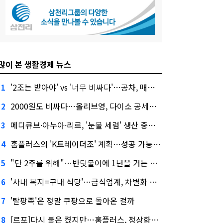
많이 본 생활경제 뉴스
'2조는 받아야' vs '너무 비싸다'…공차, 매각 성공할까
1
2000원도 비싸다…올리브영, 다이소 공세에 '가성비'로 맞불
2
메디큐브·아누아·리르, '눈물 세럼' 생산 중단한다
3
홈플러스의 'K트레이더조' 계획…성공 가능성은 '글쎄'
4
"단 2주를 위해"…반딧불이에 1년을 거는 에버랜드 주키퍼
5
'사내 복지=구내 식당'…급식업계, 차별화 경쟁 본격화
6
'탈팡족'은 정말 쿠팡으로 돌아온 걸까
7
[르포]다시 불은 켰지만…홈플러스, 정상화까진 '까마득'
8