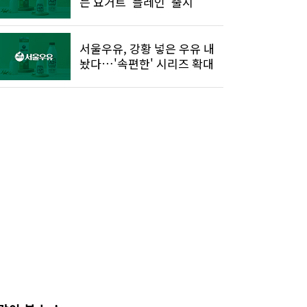
는 요거트 '플레인' 출시
서울우유, 강황 넣은 우유 내
놨다…'속편한' 시리즈 확대