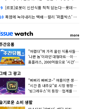
[르포]로봇이 신선식품 척척 담는다…롯데마트의 물류 혁신
9
폭염에 녹아내리는 택배…컬리 '퍼플박스' 대안 될까
10
more
주간유통
"어렵다"며 가격 올린 식품사들…진짜 어려운 거 맞아?
'나쁜 놈'이라던 대형마트…이젠 '불쌍한 놈' 됐다
홈플러스, 2000억원으로 '시간'을 샀다
그때 그 광고
"삐삐리 빠삐코~" 여름이면 생각나는 그 노래
"시간 좀 내주오"로 시장 평정한 하이마트
'빙그레우스'의 등장…업계를 흔든 '세계관' 마케팅
슬기로운 소비 생활