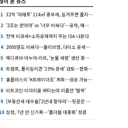
많이 본 뉴스
32억 '마래푸' 114㎡ 종부세, 실거주면 줄지만 안 살면 2.5배
1
'2조는 받아야' vs '너무 비싸다'…공차, 매각 성공할까
2
전액 비과세+소득공제까지 주는 ISA 나온다
3
2000원도 비싸다…올리브영, 다이소 공세에 '가성비'로 맞불
4
메디큐브·아누아·리르, '눈물 세럼' 생산 중단한다
5
트럼프, 폴리실리콘 '15% 관세' 검토…한화큐셀·OCI 영향은?
6
홈플러스의 'K트레이더조' 계획…성공 가능성은 '글쎄'
7
비트코인·이더리움 버티는데 리플만 '털썩'
8
[부동산세 대수술]'2년내 팔아라'…뒷문은 열었다
9
삼성, 7년 만 신기록…'폴더블 대중화' 성큼
10