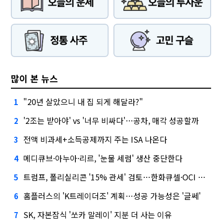
많이 본 뉴스
"20년 살았으니 내 집 되게 해달라?"
1
'2조는 받아야' vs '너무 비싸다'…공차, 매각 성공할까
2
전액 비과세+소득공제까지 주는 ISA 나온다
3
메디큐브·아누아·리르, '눈물 세럼' 생산 중단한다
4
트럼프, 폴리실리콘 '15% 관세' 검토…한화큐셀·OCI 영향은?
5
홈플러스의 'K트레이더조' 계획…성공 가능성은 '글쎄'
6
SK, 자본잠식 '쏘카 말레이' 지분 더 사는 이유
7