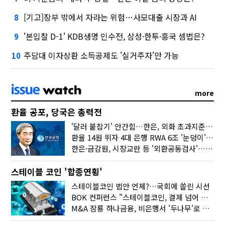
[기고]장부 밖에서 자라는 위험…사모대출 시장과 AI
8
'본입찰 D-1' KDB생명 인수전, 삼성·한투·흥국 셈법은?
9
주담대 이자상환 소득공제도 '실거주자'만 가능
10
more
환율 공포, 당국은 총력전
'달러 붙잡기' 안간힘…한은, 외화 초과지준에 이자 6개월 더
환율 14원 뛰자 4대 은행 RWA 6조 '눈덩이'…2배 뛴 2분기는?
한은·금감원, 시장교란 등 '외환공동검사'…환율 급등 전방위 대응
스테이블 코인 '합종연횡'
스테이블코인 법안 언제?…국회에 쏠린 시선
BOK 컨퍼런스 "스테이블코인, 결제 넘어 보험 대출 등 금융 연결 도구"
M&A 잠룡 하나금융, 비은행서 '두나무'로 눈돌린 이유는