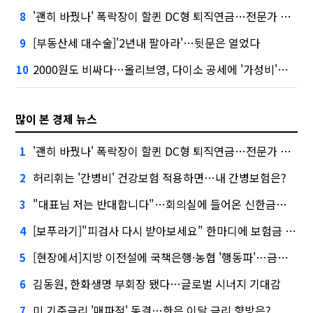
'괜히 바꿨나' 폭락장이 할퀸 DC형 퇴직연금…전문가 조언은
8
[부동산세 대수술]'2년내 팔아라'…뒷문은 열었다
9
2000원도 비싸다…올리브영, 다이소 공세에 '가성비'로 맞불
10
많이 본 경제 뉴스
'괜히 바꿨나' 폭락장이 할퀸 DC형 퇴직연금…전문가 조언은
1
허리휘는 '간병비' 건강보험 적용하면…내 간병보험은?
2
"대표님 저는 반대합니다"…회의실에 들어온 신한금융 AI
3
[보푸라기]"피검사 다시 받아보세요" 한마디에 보험금 못 받을 뻔?
4
[현장에서]지방 이전설에 국책은행·농협 '행동파'…금감원 '신중모드'
5
김동원, 한화생명 부회장 됐다…글로벌 시너지 기대감
6
미 기준금리 '매파적' 동결…한은 이달 금리 향방은?
7