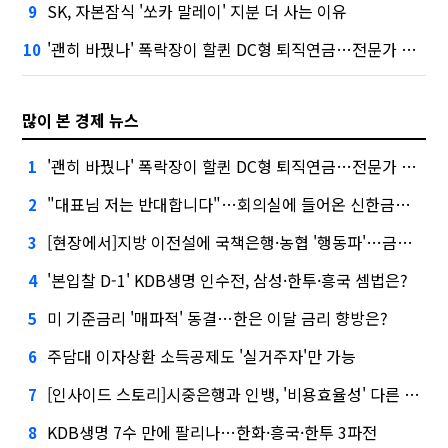
SK, 자본잠식 '쏘카 말레이' 지분 더 사는 이유
9
'괜히 바꿨나' 폭락장이 할퀸 DC형 퇴직연금…전문가 조언은
10
많이 본 경제 뉴스
'괜히 바꿨나' 폭락장이 할퀸 DC형 퇴직연금…전문가 조언은
1
"대표님 저는 반대합니다"…회의실에 들어온 신한금융 AI
2
[현장에서]지방 이전설에 국책은행·농협 '행동파'…금감원 '신중모드'
3
'본입찰 D-1' KDB생명 인수전, 삼성·한투·흥국 셈법은?
4
미 기준금리 '매파적' 동결…한은 이달 금리 향방은?
5
주담대 이자상환 소득공제도 '실거주자'만 가능
6
[인사이드 스토리]시중은행과 인뱅, '비용효율성' 다른 잣대 왜?
7
KDB생명 7수 만에 팔리나…한화·흥국·한투 3파전
8