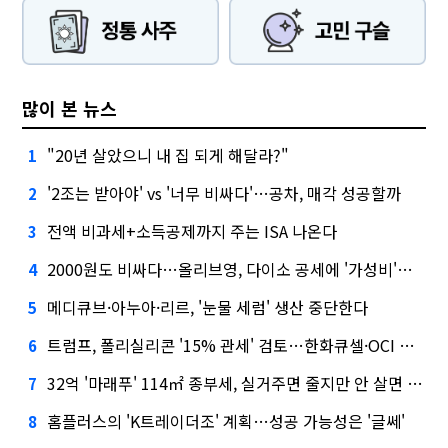
많이 본 뉴스
"20년 살았으니 내 집 되게 해달라?"
1
'2조는 받아야' vs '너무 비싸다'…공차, 매각 성공할까
2
전액 비과세+소득공제까지 주는 ISA 나온다
3
2000원도 비싸다…올리브영, 다이소 공세에 '가성비'로 맞불
4
메디큐브·아누아·리르, '눈물 세럼' 생산 중단한다
5
트럼프, 폴리실리콘 '15% 관세' 검토…한화큐셀·OCI 영향은?
6
32억 '마래푸' 114㎡ 종부세, 실거주면 줄지만 안 살면 2.5배
7
홈플러스의 'K트레이더조' 계획…성공 가능성은 '글쎄'
8