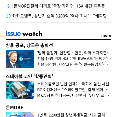
[돈MORE]절세 미끼로 '국장 가라'?…ISA 개편 후폭풍
9
카카오뱅크, 상반기 순익 3280억 '역대 최대'…"캐피탈, 자산 1조원 이상"
10
more
환율 공포, 당국은 총력전
'달러 붙잡기' 안간힘…한은, 외화 초과지준에 이자 6개월 더
환율 14원 뛰자 4대 은행 RWA 6조 '눈덩이'…2배 뛴 2분기는?
한은·금감원, 시장교란 등 '외환공동검사'…환율 급등 전방위 대응
스테이블 코인 '합종연횡'
스테이블코인 법안 언제?…국회에 쏠린 시선
BOK 컨퍼런스 "스테이블코인, 결제 넘어 보험 대출 등 금융 연결 도구"
M&A 잠룡 하나금융, 비은행서 '두나무'로 눈돌린 이유는
돈MORE
3년 뒤 2200만원 청년미래적금, 최고 금리 받으려면?