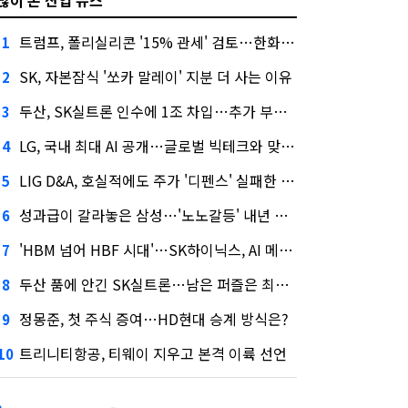
트럼프, 폴리실리콘 '15% 관세' 검토…한화큐셀·OCI 영향은?
1
SK, 자본잠식 '쏘카 말레이' 지분 더 사는 이유
2
두산, SK실트론 인수에 1조 차입…추가 부담은?
3
LG, 국내 최대 AI 공개…글로벌 빅테크와 맞붙는다
4
LIG D&A, 호실적에도 주가 '디펜스' 실패한 이유
5
성과급이 갈라놓은 삼성…'노노갈등' 내년 교섭 판 흔들까
6
'HBM 넘어 HBF 시대'…SK하이닉스, AI 메모리 표준 선점 나섰다
7
두산 품에 안긴 SK실트론…남은 퍼즐은 최태원 지분 29.4%
8
정몽준, 첫 주식 증여…HD현대 승계 방식은?
9
트리니티항공, 티웨이 지우고 본격 이륙 선언
10