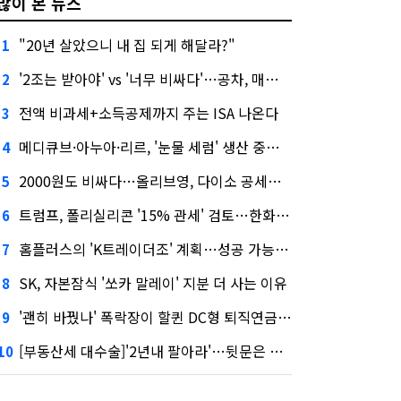
많이 본 뉴스
"20년 살았으니 내 집 되게 해달라?"
1
'2조는 받아야' vs '너무 비싸다'…공차, 매각 성공할까
2
전액 비과세+소득공제까지 주는 ISA 나온다
3
메디큐브·아누아·리르, '눈물 세럼' 생산 중단한다
4
2000원도 비싸다…올리브영, 다이소 공세에 '가성비'로 맞불
5
트럼프, 폴리실리콘 '15% 관세' 검토…한화큐셀·OCI 영향은?
6
홈플러스의 'K트레이더조' 계획…성공 가능성은 '글쎄'
7
SK, 자본잠식 '쏘카 말레이' 지분 더 사는 이유
8
'괜히 바꿨나' 폭락장이 할퀸 DC형 퇴직연금…전문가 조언은
9
[부동산세 대수술]'2년내 팔아라'…뒷문은 열었다
10