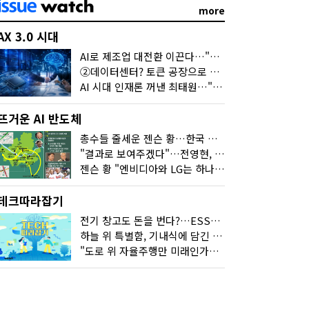
more
AX 3.0 시대
AI로 제조업 대전환 이끈다…"2030년까지 민관합동 20조 투자"
②데이터센터? 토큰 공장으로 변신
AI 시대 인재론 꺼낸 최태원…"협업이 경쟁력"
뜨거운 AI 반도체
총수들 줄세운 젠슨 황…한국 산업계 새판 짰다
"결과로 보여주겠다"…전영현, 젠슨 황과 HBM5 논의
젠슨 황 "엔비디아와 LG는 하나의 거대한 팀"
테크따라잡기
전기 창고도 돈을 번다?…ESS의 '두뇌' EMO가 뭐길래
하늘 위 특별함, 기내식에 담긴 기술의 세계
"도로 위 자율주행만 미래인가요"…진흙탕서 길 내는 HD현대 AI 기술