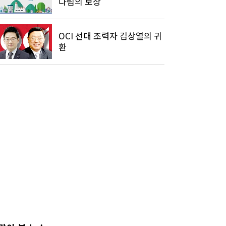
다림의 보상
OCI 선대 조력자 김상열의 귀
환