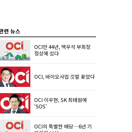
관련 뉴스
OCI만 44년, 백우석 부회장
정상에 섰다
OCI, 바이오사업 깃발 꽂았다
OCI 이우현, SK 최태원에
‘SOS’
OCI의 특별한 배당…6년 기