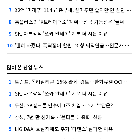
32억 '마래푸' 114㎡ 종부세, 실거주면 줄지만 안 살면 2.5배
7
홈플러스의 'K트레이더조' 계획…성공 가능성은 '글쎄'
8
SK, 자본잠식 '쏘카 말레이' 지분 더 사는 이유
9
'괜히 바꿨나' 폭락장이 할퀸 DC형 퇴직연금…전문가 조언은
10
많이 본 산업 뉴스
트럼프, 폴리실리콘 '15% 관세' 검토…한화큐셀·OCI 영향은?
1
SK, 자본잠식 '쏘카 말레이' 지분 더 사는 이유
2
두산, SK실트론 인수에 1조 차입…추가 부담은?
3
삼성, 7년 만 신기록…'폴더블 대중화' 성큼
4
LIG D&A, 호실적에도 주가 '디펜스' 실패한 이유
5