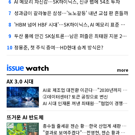
AI 메모리 자신감…SK하이닉스, 신규 팹에 54조 투자
6
성과급이 갈라놓은 삼성…'노노갈등' 내년 교섭 판 흔들까
7
'HBM 넘어 HBF 시대'…SK하이닉스, AI 메모리 표준 선점 나섰다
8
두산 품에 안긴 SK실트론…남은 퍼즐은 최태원 지분 29.4%
9
정몽준, 첫 주식 증여…HD현대 승계 방식은?
10
more
AX 3.0 시대
AI로 제조업 대전환 이끈다…"2030년까지 민관합동 20조 투자"
②데이터센터? 토큰 공장으로 변신
AI 시대 인재론 꺼낸 최태원…"협업이 경쟁력"
뜨거운 AI 반도체
총수들 줄세운 젠슨 황…한국 산업계 새판 짰다
"결과로 보여주겠다"…전영현, 젠슨 황과 HBM5 논의