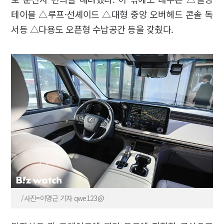
테이블 △루프·선셰이드 △대형 중앙 오버헤드 콘솔 독
서등 △다용도 오픈형 수납공간 등을 갖췄다.
/사진=이명근 기자 qwe123@