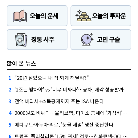
많이 본 뉴스
"20년 살았으니 내 집 되게 해달라?"
1
'2조는 받아야' vs '너무 비싸다'…공차, 매각 성공할까
2
전액 비과세+소득공제까지 주는 ISA 나온다
3
2000원도 비싸다…올리브영, 다이소 공세에 '가성비'로 맞불
4
메디큐브·아누아·리르, '눈물 세럼' 생산 중단한다
5
트럼프, 폴리실리콘 '15% 관세' 검토…한화큐셀·OCI 영향은?
6