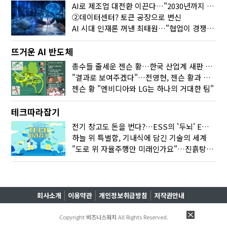
AI로 제조업 대전환 이끈다…"2030년까지 민관합동 20조 투자"
②데이터센터? 토큰 공장으로 변신
AI 시대 인재론 꺼낸 최태원…"협업이 경쟁력"
뜨거운 AI 반도체
총수들 줄세운 젠슨 황…한국 산업계 새판 짰다
"결과로 보여주겠다"…전영현, 젠슨 황과 HBM5 논의
젠슨 황 "엔비디아와 LG는 하나의 거대한 팀"
테크따라잡기
전기 창고도 돈을 번다?…ESS의 '두뇌' EMO가 뭐길래
하늘 위 특별함, 기내식에 담긴 기술의 세계
"도로 위 자율주행만 미래인가요"…진흙탕서 길 내는 HD현대 AI 기술
회사소개
이용약관
개인정보취급방침
저작권안내
Copyright
비즈니스워치
All Rights Reserved.