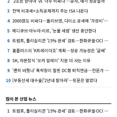
'2조는 받아야' vs '너무 비싸다'…공차, 매각 성공할까
2
전액 비과세+소득공제까지 주는 ISA 나온다
3
2000원도 비싸다…올리브영, 다이소 공세에 '가성비'로 맞불
4
메디큐브·아누아·리르, '눈물 세럼' 생산 중단한다
5
트럼프, 폴리실리콘 '15% 관세' 검토…한화큐셀·OCI 영향은?
6
홈플러스의 'K트레이더조' 계획…성공 가능성은 '글쎄'
7
SK, 자본잠식 '쏘카 말레이' 지분 더 사는 이유
8
'괜히 바꿨나' 폭락장이 할퀸 DC형 퇴직연금…전문가 조언은
9
[부동산세 대수술]'2년내 팔아라'…뒷문은 열었다
10
많이 본 산업 뉴스
트럼프, 폴리실리콘 '15% 관세' 검토…한화큐셀·OCI 영향은?
1