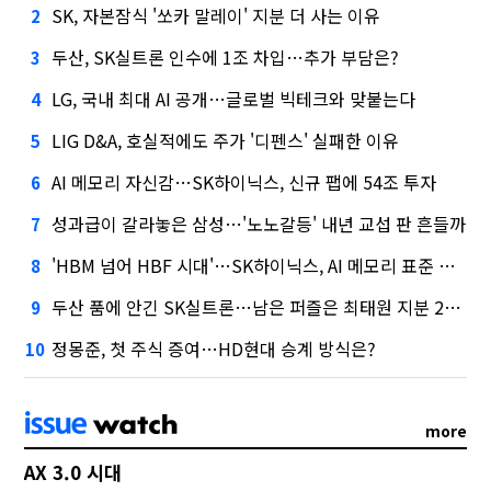
SK, 자본잠식 '쏘카 말레이' 지분 더 사는 이유
2
두산, SK실트론 인수에 1조 차입…추가 부담은?
3
LG, 국내 최대 AI 공개…글로벌 빅테크와 맞붙는다
4
LIG D&A, 호실적에도 주가 '디펜스' 실패한 이유
5
AI 메모리 자신감…SK하이닉스, 신규 팹에 54조 투자
6
성과급이 갈라놓은 삼성…'노노갈등' 내년 교섭 판 흔들까
7
'HBM 넘어 HBF 시대'…SK하이닉스, AI 메모리 표준 선점 나섰다
8
두산 품에 안긴 SK실트론…남은 퍼즐은 최태원 지분 29.4%
9
정몽준, 첫 주식 증여…HD현대 승계 방식은?
10
more
AX 3.0 시대