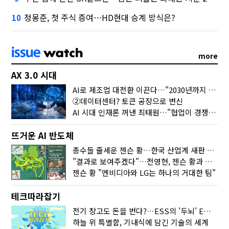
정몽준, 첫 주식 증여…HD현대 승계 방식은?
10
more
AX 3.0 시대
AI로 제조업 대전환 이끈다…"2030년까지 민관합동 20조 투자"
②데이터센터? 토큰 공장으로 변신
AI 시대 인재론 꺼낸 최태원…"협업이 경쟁력"
뜨거운 AI 반도체
총수들 줄세운 젠슨 황…한국 산업계 새판 짰다
"결과로 보여주겠다"…전영현, 젠슨 황과 HBM5 논의
젠슨 황 "엔비디아와 LG는 하나의 거대한 팀"
테크따라잡기
전기 창고도 돈을 번다?…ESS의 '두뇌' EMO가 뭐길래
하늘 위 특별함, 기내식에 담긴 기술의 세계