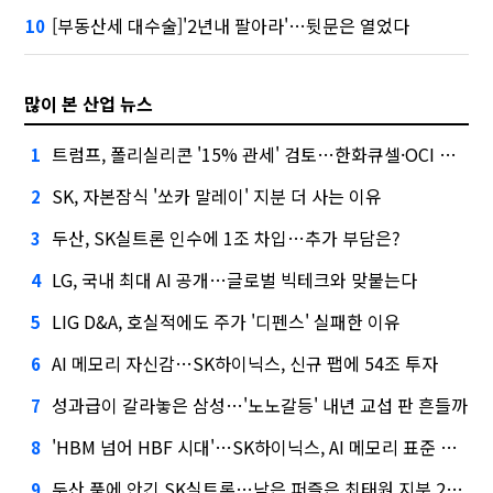
[부동산세 대수술]'2년내 팔아라'…뒷문은 열었다
10
많이 본 산업 뉴스
트럼프, 폴리실리콘 '15% 관세' 검토…한화큐셀·OCI 영향은?
1
SK, 자본잠식 '쏘카 말레이' 지분 더 사는 이유
2
두산, SK실트론 인수에 1조 차입…추가 부담은?
3
LG, 국내 최대 AI 공개…글로벌 빅테크와 맞붙는다
4
LIG D&A, 호실적에도 주가 '디펜스' 실패한 이유
5
AI 메모리 자신감…SK하이닉스, 신규 팹에 54조 투자
6
성과급이 갈라놓은 삼성…'노노갈등' 내년 교섭 판 흔들까
7
'HBM 넘어 HBF 시대'…SK하이닉스, AI 메모리 표준 선점 나섰다
8
두산 품에 안긴 SK실트론…남은 퍼즐은 최태원 지분 29.4%
9