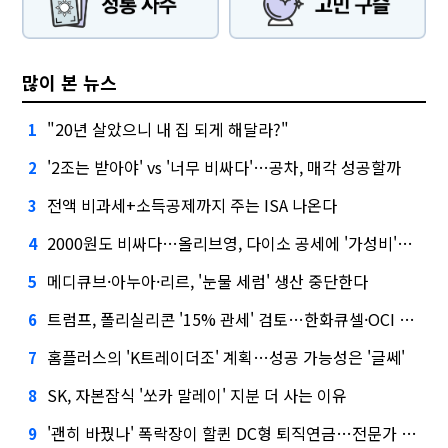
많이 본 뉴스
"20년 살았으니 내 집 되게 해달라?"
1
'2조는 받아야' vs '너무 비싸다'…공차, 매각 성공할까
2
전액 비과세+소득공제까지 주는 ISA 나온다
3
2000원도 비싸다…올리브영, 다이소 공세에 '가성비'로 맞불
4
메디큐브·아누아·리르, '눈물 세럼' 생산 중단한다
5
트럼프, 폴리실리콘 '15% 관세' 검토…한화큐셀·OCI 영향은?
6
홈플러스의 'K트레이더조' 계획…성공 가능성은 '글쎄'
7
SK, 자본잠식 '쏘카 말레이' 지분 더 사는 이유
8
'괜히 바꿨나' 폭락장이 할퀸 DC형 퇴직연금…전문가 조언은
9