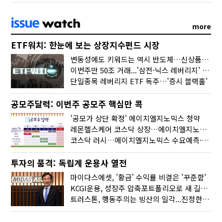
more
ETF워치: 한눈에 보는 상장지수펀드 시장
변동성에도 키워드는 역시 반도체…신상품은 우주·방산
이번주만 50조 거래...'삼전·닉스 레버리지' 수익률은 -30%
단일종목 레버리지 ETF 독주…'증시 블랙홀'
공모주달력: 이번주 공모주 핵심만 콕
'공모가 상단 확정' 에이치엘지노믹스 청약
레몬헬스케어 코스닥 상장…에이치엘지노믹스 수요예측
코스닥 러시…에이치엘지노믹스 수요예측·레메디 청약
투자의 품격: 독립계 운용사 열전
마이다스에셋, '황금' 수익률 비결은 '꾸준함'
KCGI운용, 성장주 압축포트폴리오로 새 길을 그리다
트러스톤, 행동주의는 빙산의 일각...진정한 힘은 '주식형 강자'