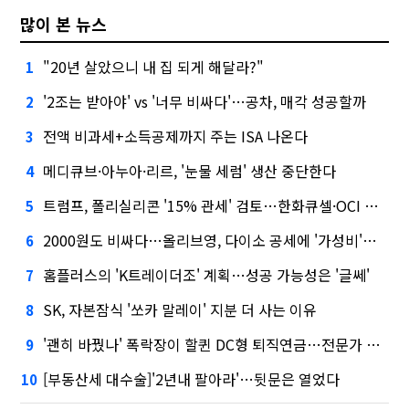
많이 본 뉴스
"20년 살았으니 내 집 되게 해달라?"
1
'2조는 받아야' vs '너무 비싸다'…공차, 매각 성공할까
2
전액 비과세+소득공제까지 주는 ISA 나온다
3
메디큐브·아누아·리르, '눈물 세럼' 생산 중단한다
4
트럼프, 폴리실리콘 '15% 관세' 검토…한화큐셀·OCI 영향은?
5
2000원도 비싸다…올리브영, 다이소 공세에 '가성비'로 맞불
6
홈플러스의 'K트레이더조' 계획…성공 가능성은 '글쎄'
7
SK, 자본잠식 '쏘카 말레이' 지분 더 사는 이유
8
'괜히 바꿨나' 폭락장이 할퀸 DC형 퇴직연금…전문가 조언은
9
[부동산세 대수술]'2년내 팔아라'…뒷문은 열었다
10