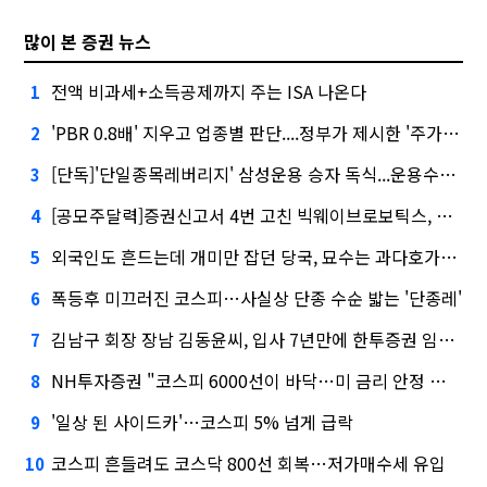
많이 본 증권 뉴스
전액 비과세+소득공제까지 주는 ISA 나온다
1
'PBR 0.8배' 지우고 업종별 판단....정부가 제시한 '주가 누르기' 방지법
2
[단독]'단일종목레버리지' 삼성운용 승자 독식...운용수익 미래에셋의 6배
3
[공모주달력]증권신고서 4번 고친 빅웨이브로보틱스, 수요예측
4
외국인도 흔드는데 개미만 잡던 당국, 묘수는 과다호가부담금?
5
폭등후 미끄러진 코스피…사실상 단종 수순 밟는 '단종레'
6
김남구 회장 장남 김동윤씨, 입사 7년만에 한투증권 임원 승진
7
NH투자증권 "코스피 6000선이 바닥…미 금리 안정 후 추가 회복"
8
'일상 된 사이드카'…코스피 5% 넘게 급락
9
코스피 흔들려도 코스닥 800선 회복…저가매수세 유입
10