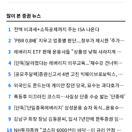
많이 본 증권 뉴스
전액 비과세+소득공제까지 주는 ISA 나온다
1
'PBR 0.8배' 지우고 업종별 판단....정부가 제시한 '주가 누르기' 방지법
2
레버리지 ETF 판매 운용사들 "상품성 낮춰 사라지게 해야"…일부 신중론도
3
[단독]달라졌다는 레버리지 의무교육...'재수강 건너뛰기' 허점
4
[공모주달력]증권신고서 4번 고친 빅웨이브로보틱스, 수요예측
5
외국인도 흔드는데 개미만 잡던 당국, 묘수는 과다호가부담금?
6
폭등후 미끄러진 코스피…사실상 단종 수순 밟는 '단종레'
7
[단독]'단일종목레버리지' 삼성운용 승자 독식...운용수익 미래에셋의 6배
8
김남구 회장 장남 김동윤씨, 입사 7년만에 한투증권 임원 승진
9
NH투자증권 "코스피 6000선이 바닥…미 금리 안정 후 추가 회복"
10