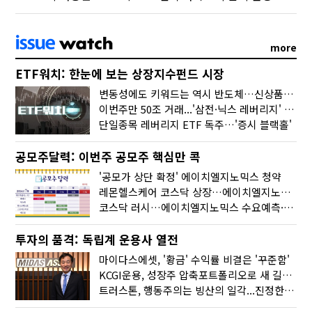
more
ETF워치: 한눈에 보는 상장지수펀드 시장
변동성에도 키워드는 역시 반도체…신상품은 우주·방산
이번주만 50조 거래...'삼전·닉스 레버리지' 수익률은 -30%
단일종목 레버리지 ETF 독주…'증시 블랙홀'
공모주달력: 이번주 공모주 핵심만 콕
'공모가 상단 확정' 에이치엘지노믹스 청약
레몬헬스케어 코스닥 상장…에이치엘지노믹스 수요예측
코스닥 러시…에이치엘지노믹스 수요예측·레메디 청약
투자의 품격: 독립계 운용사 열전
마이다스에셋, '황금' 수익률 비결은 '꾸준함'
KCGI운용, 성장주 압축포트폴리오로 새 길을 그리다
트러스톤, 행동주의는 빙산의 일각...진정한 힘은 '주식형 강자'