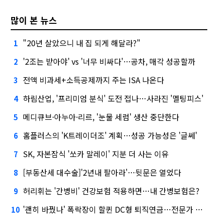
많이 본 뉴스
"20년 살았으니 내 집 되게 해달라?"
1
'2조는 받아야' vs '너무 비싸다'…공차, 매각 성공할까
2
전액 비과세+소득공제까지 주는 ISA 나온다
3
하림산업, '프리미엄 분식' 도전 접나…사라진 '멜팅피스'
4
메디큐브·아누아·리르, '눈물 세럼' 생산 중단한다
5
홈플러스의 'K트레이더조' 계획…성공 가능성은 '글쎄'
6
SK, 자본잠식 '쏘카 말레이' 지분 더 사는 이유
7
[부동산세 대수술]'2년내 팔아라'…뒷문은 열었다
8
허리휘는 '간병비' 건강보험 적용하면…내 간병보험은?
9
'괜히 바꿨나' 폭락장이 할퀸 DC형 퇴직연금…전문가 조언은
10