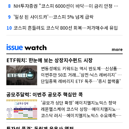
NH투자증권 "코스피 6000선이 바닥…미 금리 안정 후 추가 회복"
8
'일상 된 사이드카'…코스피 5% 넘게 급락
9
코스피 흔들려도 코스닥 800선 회복…저가매수세 유입
10
more
ETF워치: 한눈에 보는 상장지수펀드 시장
변동성에도 키워드는 역시 반도체…신상품은 우주·방산
이번주만 50조 거래...'삼전·닉스 레버리지' 수익률은 -30%
단일종목 레버리지 ETF 독주…'증시 블랙홀'
공모주달력: 이번주 공모주 핵심만 콕
'공모가 상단 확정' 에이치엘지노믹스 청약
레몬헬스케어 코스닥 상장…에이치엘지노믹스 수요예측
코스닥 러시…에이치엘지노믹스 수요예측·레메디 청약
투자의 품격: 독립계 운용사 열전