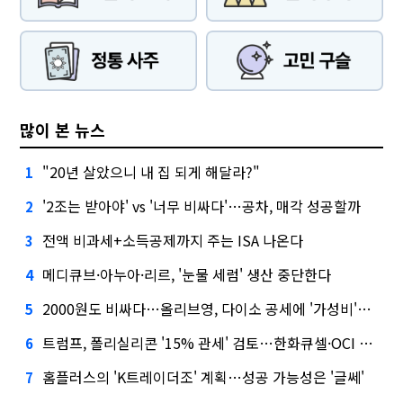
많이 본 뉴스
"20년 살았으니 내 집 되게 해달라?"
1
'2조는 받아야' vs '너무 비싸다'…공차, 매각 성공할까
2
전액 비과세+소득공제까지 주는 ISA 나온다
3
메디큐브·아누아·리르, '눈물 세럼' 생산 중단한다
4
2000원도 비싸다…올리브영, 다이소 공세에 '가성비'로 맞불
5
트럼프, 폴리실리콘 '15% 관세' 검토…한화큐셀·OCI 영향은?
6
홈플러스의 'K트레이더조' 계획…성공 가능성은 '글쎄'
7