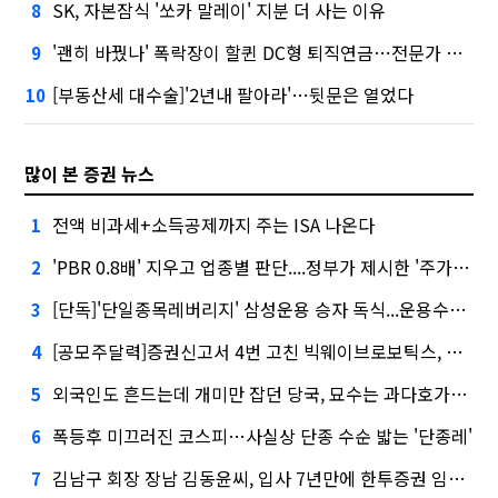
SK, 자본잠식 '쏘카 말레이' 지분 더 사는 이유
8
'괜히 바꿨나' 폭락장이 할퀸 DC형 퇴직연금…전문가 조언은
9
[부동산세 대수술]'2년내 팔아라'…뒷문은 열었다
10
많이 본 증권 뉴스
전액 비과세+소득공제까지 주는 ISA 나온다
1
'PBR 0.8배' 지우고 업종별 판단....정부가 제시한 '주가 누르기' 방지법
2
[단독]'단일종목레버리지' 삼성운용 승자 독식...운용수익 미래에셋의 6배
3
[공모주달력]증권신고서 4번 고친 빅웨이브로보틱스, 수요예측
4
외국인도 흔드는데 개미만 잡던 당국, 묘수는 과다호가부담금?
5
폭등후 미끄러진 코스피…사실상 단종 수순 밟는 '단종레'
6
김남구 회장 장남 김동윤씨, 입사 7년만에 한투증권 임원 승진
7