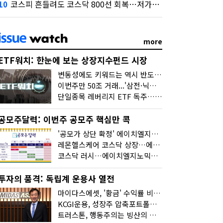
코스피 흔들려도 코스닥 800선 회복…저가매수세 유입
10
more
ETF워치: 한눈에 보는 상장지수펀드 시장
변동성에도 키워드는 역시 반도체…신상품은 우주·방산
이번주만 50조 거래...'삼전·닉스 레버리지' 수익률은 -30%
단일종목 레버리지 ETF 독주…'증시 블랙홀'
공모주달력: 이번주 공모주 핵심만 콕
'공모가 상단 확정' 에이치엘지노믹스 청약
레몬헬스케어 코스닥 상장…에이치엘지노믹스 수요예측
코스닥 러시…에이치엘지노믹스 수요예측·레메디 청약
투자의 품격: 독립계 운용사 열전
마이다스에셋, '황금' 수익률 비결은 '꾸준함'
KCGI운용, 성장주 압축포트폴리오로 새 길을 그리다
트러스톤, 행동주의는 빙산의 일각...진정한 힘은 '주식형 강자'