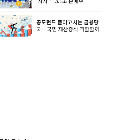
'사자'…3.1조 순매수
공모펀드 뜯어고치는 금융당
국…국민 재산증식 역할할까