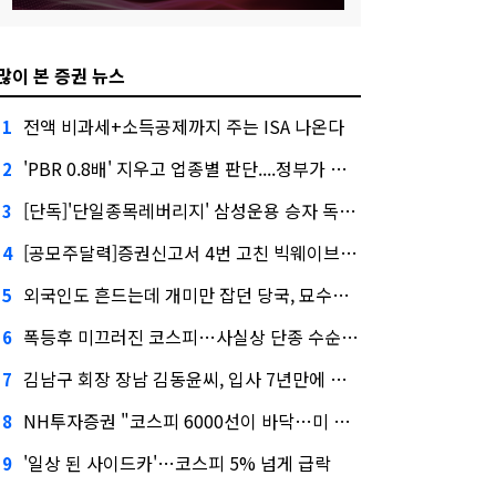
많이 본 증권 뉴스
전액 비과세+소득공제까지 주는 ISA 나온다
1
'PBR 0.8배' 지우고 업종별 판단....정부가 제시한 '주가 누르기' 방지법
2
[단독]'단일종목레버리지' 삼성운용 승자 독식...운용수익 미래에셋의 6배
3
[공모주달력]증권신고서 4번 고친 빅웨이브로보틱스, 수요예측
4
외국인도 흔드는데 개미만 잡던 당국, 묘수는 과다호가부담금?
5
폭등후 미끄러진 코스피…사실상 단종 수순 밟는 '단종레'
6
김남구 회장 장남 김동윤씨, 입사 7년만에 한투증권 임원 승진
7
NH투자증권 "코스피 6000선이 바닥…미 금리 안정 후 추가 회복"
8
'일상 된 사이드카'…코스피 5% 넘게 급락
9