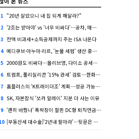
많이 본 뉴스
"20년 살았으니 내 집 되게 해달라?"
1
'2조는 받아야' vs '너무 비싸다'…공차, 매각 성공할까
2
전액 비과세+소득공제까지 주는 ISA 나온다
3
메디큐브·아누아·리르, '눈물 세럼' 생산 중단한다
4
2000원도 비싸다…올리브영, 다이소 공세에 '가성비'로 맞불
5
트럼프, 폴리실리콘 '15% 관세' 검토…한화큐셀·OCI 영향은?
6
홈플러스의 'K트레이더조' 계획…성공 가능성은 '글쎄'
7
SK, 자본잠식 '쏘카 말레이' 지분 더 사는 이유
8
'괜히 바꿨나' 폭락장이 할퀸 DC형 퇴직연금…전문가 조언은
9
[부동산세 대수술]'2년내 팔아라'…뒷문은 열었다
10