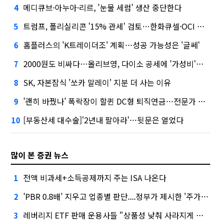
메디큐브·아누아·리르, '눈물 세럼' 생산 중단한다
4
트럼프, 폴리실리콘 '15% 관세' 검토…한화큐셀·OCI 영향은?
5
홈플러스의 'K트레이더조' 계획…성공 가능성은 '글쎄'
6
2000원도 비싸다…올리브영, 다이소 공세에 '가성비'로 맞불
7
SK, 자본잠식 '쏘카 말레이' 지분 더 사는 이유
8
'괜히 바꿨나' 폭락장이 할퀸 DC형 퇴직연금…전문가 조언은
9
[부동산세 대수술]'2년내 팔아라'…뒷문은 열었다
10
많이 본 증권 뉴스
전액 비과세+소득공제까지 주는 ISA 나온다
1
'PBR 0.8배' 지우고 업종별 판단....정부가 제시한 '주가 누르기' 방지법
2
레버리지 ETF 판매 운용사들 "상품성 낮춰 사라지게 해야"…일부 신중론도
3