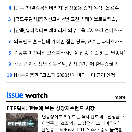
[단독]'단일종목레버리지' 삼성운용 승자 독식...운용수익 미래에셋의 6배
4
[공모주달력]증권신고서 4번 고친 빅웨이브로보틱스, 수요예측
5
[단독]달라졌다는 레버리지 의무교육...'재수강 건너뛰기' 허점
6
외국인도 흔드는데 개미만 잡던 당국, 묘수는 과다호가부담금?
7
폭등후 미끄러진 코스피…사실상 단종 수순 밟는 '단종레'
8
김남구 회장 장남 김동윤씨, 입사 7년만에 한투증권 임원 승진
9
NH투자증권 "코스피 6000선이 바닥…미 금리 안정 후 추가 회복"
10
more
ETF워치: 한눈에 보는 상장지수펀드 시장
변동성에도 키워드는 역시 반도체…신상품은 우주·방산
이번주만 50조 거래...'삼전·닉스 레버리지' 수익률은 -30%
단일종목 레버리지 ETF 독주…'증시 블랙홀'