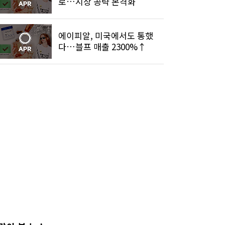
로…시장 공략 본격화
에이피알, 미국에서도 통했
다…블프 매출 2300%↑