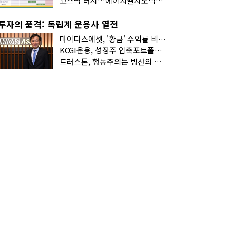
코스닥 러시…에이치엘지노믹스 수요예측·레메디 청약
투자의 품격: 독립계 운용사 열전
마이다스에셋, '황금' 수익률 비결은 '꾸준함'
KCGI운용, 성장주 압축포트폴리오로 새 길을 그리다
트러스톤, 행동주의는 빙산의 일각...진정한 힘은 '주식형 강자'