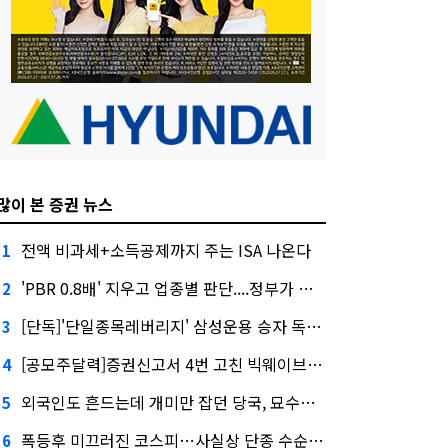
많이 본 증권 뉴스
전액 비과세+소득공제까지 주는 ISA 나온다
1
'PBR 0.8배' 지우고 업종별 판단....정부가 제시한 '주가 누르기' 방지법
2
[단독]'단일종목레버리지' 삼성운용 승자 독식...운용수익 미래에셋의 6배
3
[공모주달력]증권신고서 4번 고친 빅웨이브로보틱스, 수요예측
4
외국인도 흔드는데 개미만 잡던 당국, 묘수는 과다호가부담금?
5
폭등후 미끄러진 코스피…사실상 단종 수순 밟는 '단종레'
6