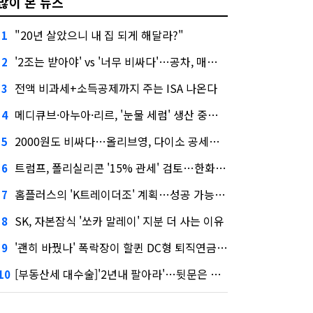
많이 본 뉴스
"20년 살았으니 내 집 되게 해달라?"
1
'2조는 받아야' vs '너무 비싸다'…공차, 매각 성공할까
2
전액 비과세+소득공제까지 주는 ISA 나온다
3
메디큐브·아누아·리르, '눈물 세럼' 생산 중단한다
4
2000원도 비싸다…올리브영, 다이소 공세에 '가성비'로 맞불
5
트럼프, 폴리실리콘 '15% 관세' 검토…한화큐셀·OCI 영향은?
6
홈플러스의 'K트레이더조' 계획…성공 가능성은 '글쎄'
7
SK, 자본잠식 '쏘카 말레이' 지분 더 사는 이유
8
'괜히 바꿨나' 폭락장이 할퀸 DC형 퇴직연금…전문가 조언은
9
[부동산세 대수술]'2년내 팔아라'…뒷문은 열었다
10