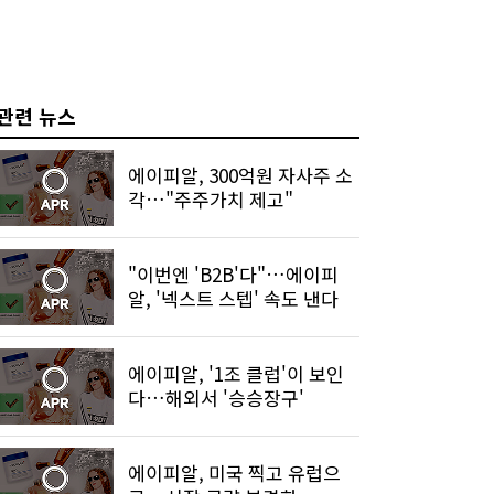
관련 뉴스
에이피알, 300억원 자사주 소
각…"주주가치 제고"
"이번엔 'B2B'다"…에이피
알, '넥스트 스텝' 속도 낸다
에이피알, '1조 클럽'이 보인
다…해외서 '승승장구'
에이피알, 미국 찍고 유럽으