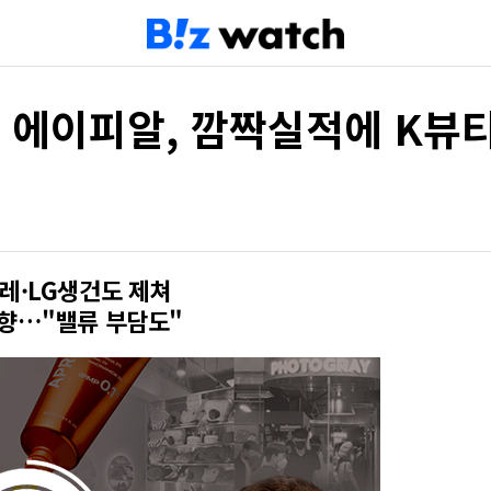
' 에이피알, 깜짝실적에 K뷰티
레·LG생건도 제쳐
상향…"밸류 부담도"