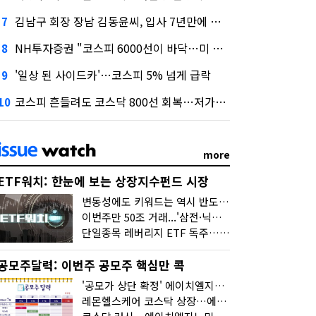
김남구 회장 장남 김동윤씨, 입사 7년만에 한투증권 임원 승진
7
NH투자증권 "코스피 6000선이 바닥…미 금리 안정 후 추가 회복"
8
'일상 된 사이드카'…코스피 5% 넘게 급락
9
코스피 흔들려도 코스닥 800선 회복…저가매수세 유입
10
more
ETF워치: 한눈에 보는 상장지수펀드 시장
변동성에도 키워드는 역시 반도체…신상품은 우주·방산
이번주만 50조 거래...'삼전·닉스 레버리지' 수익률은 -30%
단일종목 레버리지 ETF 독주…'증시 블랙홀'
공모주달력: 이번주 공모주 핵심만 콕
'공모가 상단 확정' 에이치엘지노믹스 청약
레몬헬스케어 코스닥 상장…에이치엘지노믹스 수요예측