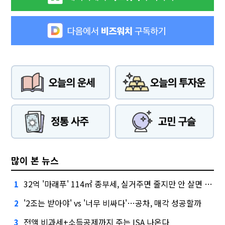
많이 본 뉴스
32억 '마래푸' 114㎡ 종부세, 실거주면 줄지만 안 살면 2.5배
1
'2조는 받아야' vs '너무 비싸다'…공차, 매각 성공할까
2
전액 비과세+소득공제까지 주는 ISA 나온다
3