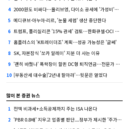
2000원도 비싸다…올리브영, 다이소 공세에 '가성비'로 맞불
4
메디큐브·아누아·리르, '눈물 세럼' 생산 중단한다
5
트럼프, 폴리실리콘 '15% 관세' 검토…한화큐셀·OCI 영향은?
6
홈플러스의 'K트레이더조' 계획…성공 가능성은 '글쎄'
7
SK, 자본잠식 '쏘카 말레이' 지분 더 사는 이유
8
'괜히 바꿨나' 폭락장이 할퀸 DC형 퇴직연금…전문가 조언은
9
[부동산세 대수술]'2년내 팔아라'…뒷문은 열었다
10
많이 본 증권 뉴스
전액 비과세+소득공제까지 주는 ISA 나온다
1
'PBR 0.8배' 지우고 업종별 판단....정부가 제시한 '주가 누르기' 방지법
2