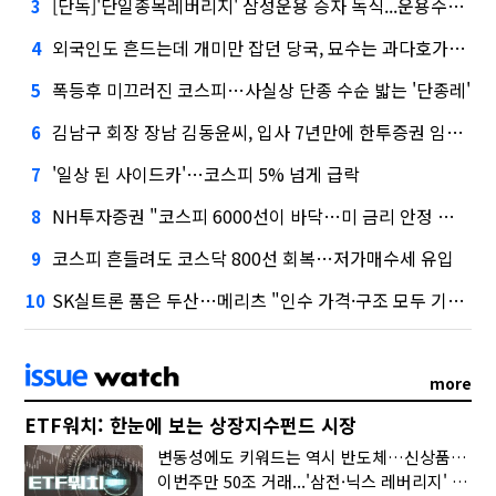
[단독]'단일종목레버리지' 삼성운용 승자 독식...운용수익 미래에셋의 6배
3
외국인도 흔드는데 개미만 잡던 당국, 묘수는 과다호가부담금?
4
폭등후 미끄러진 코스피…사실상 단종 수순 밟는 '단종레'
5
김남구 회장 장남 김동윤씨, 입사 7년만에 한투증권 임원 승진
6
'일상 된 사이드카'…코스피 5% 넘게 급락
7
NH투자증권 "코스피 6000선이 바닥…미 금리 안정 후 추가 회복"
8
코스피 흔들려도 코스닥 800선 회복…저가매수세 유입
9
SK실트론 품은 두산…메리츠 "인수 가격·구조 모두 기대 이상"
10
more
ETF워치: 한눈에 보는 상장지수펀드 시장
변동성에도 키워드는 역시 반도체…신상품은 우주·방산
이번주만 50조 거래...'삼전·닉스 레버리지' 수익률은 -30%