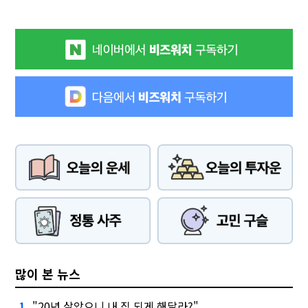
많이 본 뉴스
"20년 살았으니 내 집 되게 해달라?"
1