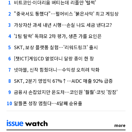
비트코인·이더리움 버티는데 리플만 '털썩'
1
"중국서도 통했다"…펄어비스 '붉은사막' 최고 게임상
2
가상자산 과세 내년 시행…손실 나도 세금 낸다고?
3
'1팀 탈락' 독파모 2차 평가, 생존 가를 요인은
4
SKT, 보상 플랫폼 실험…'리워드링크' 출시
5
[챗ICT]게임CD 열었더니 달랑 종이 한 장
6
넷마블, 신작 힘줬더니…수익성 오히려 악화
7
SKT, 2분기 영업익 67%↑…AIDC 매출 92% 급증
8
금융사 손잡았지만 온도차…코인원 '훨훨'·코빗 '잠잠'
9
알뜰폰 성장 멈췄다…4달째 순유출
10
more