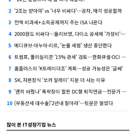
'2조는 받아야' vs '너무 비싸다'…공차, 매각 성공할까
2
전액 비과세+소득공제까지 주는 ISA 나온다
3
2000원도 비싸다…올리브영, 다이소 공세에 '가성비'로 맞불
4
메디큐브·아누아·리르, '눈물 세럼' 생산 중단한다
5
트럼프, 폴리실리콘 '15% 관세' 검토…한화큐셀·OCI 영향은?
6
홈플러스의 'K트레이더조' 계획…성공 가능성은 '글쎄'
7
SK, 자본잠식 '쏘카 말레이' 지분 더 사는 이유
8
'괜히 바꿨나' 폭락장이 할퀸 DC형 퇴직연금…전문가 조언은
9
[부동산세 대수술]'2년내 팔아라'…뒷문은 열었다
10
많이 본 IT성장기업 뉴스