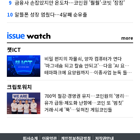
금융사 손잡았지만 온도차…코인원 '훨훨'·코빗 '잠잠'
9
알뜰폰 성장 멈췄다…4달째 순유출
10
more
챗ICT
비밀 편지의 자물쇠, 양자 컴퓨터가 연다
'마그네슘 되고 칼슘 안되고'…다음 'AI 요약' 갈 길은
테마파크에 요양원까지…이종사업 눈독 들이는 게임사
크립토워치
700억 절감·경영권 유지…코인원의 '영리한 딜'
유가 급등·제도화 난항에…코인 또 '멈칫'
거래·시세 '뚝'…잊혀진 게임코인들
회사소개
이용약관
개인정보취급방침
저작권안내