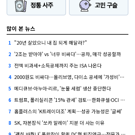
많이 본 뉴스
"20년 살았으니 내 집 되게 해달라?"
1
'2조는 받아야' vs '너무 비싸다'…공차, 매각 성공할까
2
전액 비과세+소득공제까지 주는 ISA 나온다
3
2000원도 비싸다…올리브영, 다이소 공세에 '가성비'로 맞불
4
메디큐브·아누아·리르, '눈물 세럼' 생산 중단한다
5
트럼프, 폴리실리콘 '15% 관세' 검토…한화큐셀·OCI 영향은?
6
홈플러스의 'K트레이더조' 계획…성공 가능성은 '글쎄'
7
SK, 자본잠식 '쏘카 말레이' 지분 더 사는 이유
8
'괜히 바꿨나' 폭락장이 할퀸 DC형 퇴직연금…전문가 조언은
9