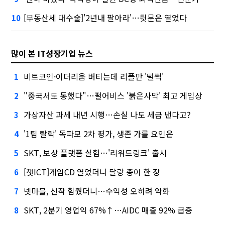
[부동산세 대수술]'2년내 팔아라'…뒷문은 열었다
10
많이 본 IT성장기업 뉴스
비트코인·이더리움 버티는데 리플만 '털썩'
1
"중국서도 통했다"…펄어비스 '붉은사막' 최고 게임상
2
가상자산 과세 내년 시행…손실 나도 세금 낸다고?
3
'1팀 탈락' 독파모 2차 평가, 생존 가를 요인은
4
SKT, 보상 플랫폼 실험…'리워드링크' 출시
5
[챗ICT]게임CD 열었더니 달랑 종이 한 장
6
넷마블, 신작 힘줬더니…수익성 오히려 악화
7
SKT, 2분기 영업익 67%↑…AIDC 매출 92% 급증
8