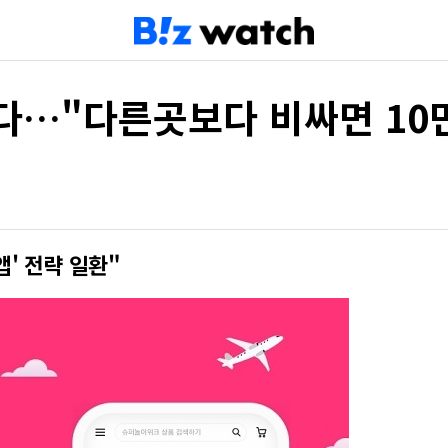
다…"다른곳보다 비싸면 10
' 전략 일환"