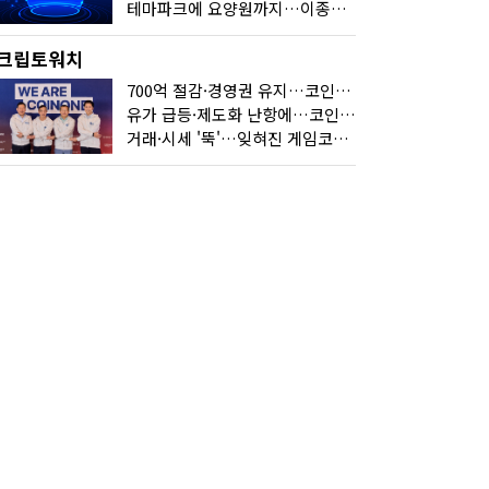
테마파크에 요양원까지…이종사업 눈독 들이는 게임사
크립토워치
700억 절감·경영권 유지…코인원의 '영리한 딜'
유가 급등·제도화 난항에…코인 또 '멈칫'
거래·시세 '뚝'…잊혀진 게임코인들