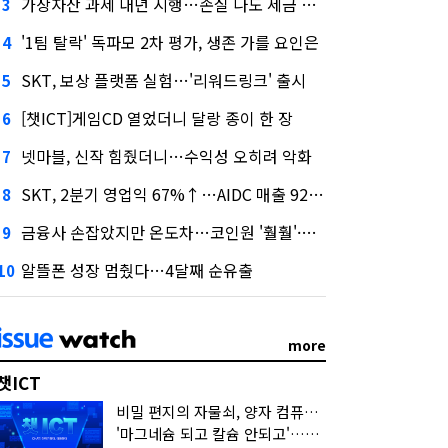
가상자산 과세 내년 시행…손실 나도 세금 낸다고?
3
'1팀 탈락' 독파모 2차 평가, 생존 가를 요인은
4
SKT, 보상 플랫폼 실험…'리워드링크' 출시
5
[챗ICT]게임CD 열었더니 달랑 종이 한 장
6
넷마블, 신작 힘줬더니…수익성 오히려 악화
7
SKT, 2분기 영업익 67%↑…AIDC 매출 92% 급증
8
금융사 손잡았지만 온도차…코인원 '훨훨'·코빗 '잠잠'
9
알뜰폰 성장 멈췄다…4달째 순유출
10
more
챗ICT
비밀 편지의 자물쇠, 양자 컴퓨터가 연다
'마그네슘 되고 칼슘 안되고'…다음 'AI 요약' 갈 길은