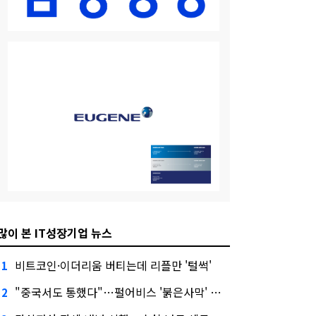
많이 본 IT성장기업 뉴스
비트코인·이더리움 버티는데 리플만 '털썩'
1
"중국서도 통했다"…펄어비스 '붉은사막' 최고 게임상
2