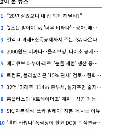
많이 본 뉴스
"20년 살았으니 내 집 되게 해달라?"
1
'2조는 받아야' vs '너무 비싸다'…공차, 매각 성공할까
2
전액 비과세+소득공제까지 주는 ISA 나온다
3
2000원도 비싸다…올리브영, 다이소 공세에 '가성비'로 맞불
4
메디큐브·아누아·리르, '눈물 세럼' 생산 중단한다
5
트럼프, 폴리실리콘 '15% 관세' 검토…한화큐셀·OCI 영향은?
6
32억 '마래푸' 114㎡ 종부세, 실거주면 줄지만 안 살면 2.5배
7
홈플러스의 'K트레이더조' 계획…성공 가능성은 '글쎄'
8
SK, 자본잠식 '쏘카 말레이' 지분 더 사는 이유
9
'괜히 바꿨나' 폭락장이 할퀸 DC형 퇴직연금…전문가 조언은
10