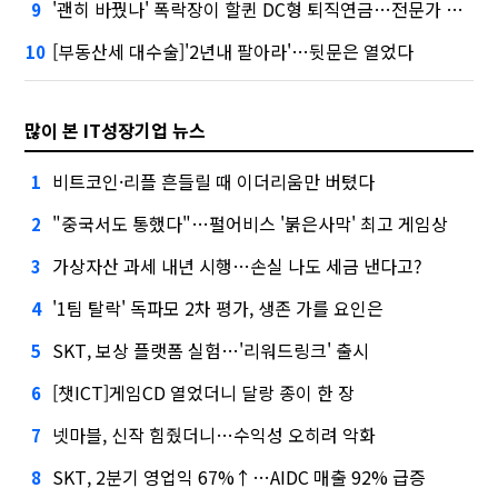
'괜히 바꿨나' 폭락장이 할퀸 DC형 퇴직연금…전문가 조언은
9
[부동산세 대수술]'2년내 팔아라'…뒷문은 열었다
10
많이 본 IT성장기업 뉴스
비트코인·리플 흔들릴 때 이더리움만 버텼다
1
"중국서도 통했다"…펄어비스 '붉은사막' 최고 게임상
2
가상자산 과세 내년 시행…손실 나도 세금 낸다고?
3
'1팀 탈락' 독파모 2차 평가, 생존 가를 요인은
4
SKT, 보상 플랫폼 실험…'리워드링크' 출시
5
[챗ICT]게임CD 열었더니 달랑 종이 한 장
6
넷마블, 신작 힘줬더니…수익성 오히려 악화
7
SKT, 2분기 영업익 67%↑…AIDC 매출 92% 급증
8