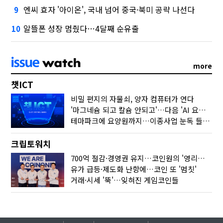
엔씨 효자 '아이온', 국내 넘어 중국·북미 공략 나선다
9
알뜰폰 성장 멈췄다…4달째 순유출
10
more
챗ICT
비밀 편지의 자물쇠, 양자 컴퓨터가 연다
'마그네슘 되고 칼슘 안되고'…다음 'AI 요약' 갈 길은
테마파크에 요양원까지…이종사업 눈독 들이는 게임사
크립토워치
700억 절감·경영권 유지…코인원의 '영리한 딜'
유가 급등·제도화 난항에…코인 또 '멈칫'
거래·시세 '뚝'…잊혀진 게임코인들