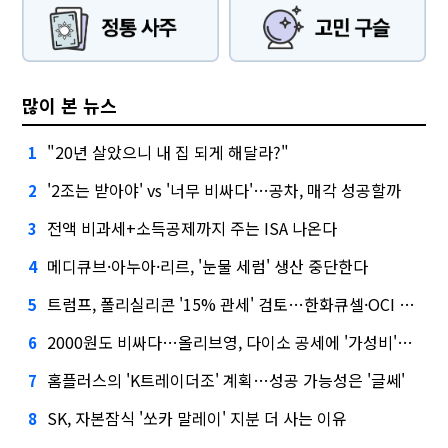
많이 본 뉴스
"20년 살았으니 내 집 되게 해달라?"
1
'2조는 받아야' vs '너무 비싸다'…공차, 매각 성공할까
2
전액 비과세+소득공제까지 주는 ISA 나온다
3
메디큐브·아누아·리르, '눈물 세럼' 생산 중단한다
4
트럼프, 폴리실리콘 '15% 관세' 검토…한화큐셀·OCI 영향은?
5
2000원도 비싸다…올리브영, 다이소 공세에 '가성비'로 맞불
6
홈플러스의 'K트레이더조' 계획…성공 가능성은 '글쎄'
7
SK, 자본잠식 '쏘카 말레이' 지분 더 사는 이유
8