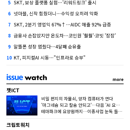
SKT, 보상 플랫폼 실험…'리워드링크' 출시
5
넷마블, 신작 힘줬더니…수익성 오히려 악화
6
SKT, 2분기 영업익 67%↑…AIDC 매출 92% 급증
7
금융사 손잡았지만 온도차…코인원 '훨훨'·코빗 '잠잠'
8
알뜰폰 성장 멈췄다…4달째 순유출
9
KT, 피지컬AI 시동…"인프라로 승부"
10
more
챗ICT
비밀 편지의 자물쇠, 양자 컴퓨터가 연다
'마그네슘 되고 칼슘 안되고'…다음 'AI 요약' 갈 길은
테마파크에 요양원까지…이종사업 눈독 들이는 게임사
크립토워치