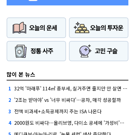
많이 본 뉴스
32억 '마래푸' 114㎡ 종부세, 실거주면 줄지만 안 살면 2.5배
1
'2조는 받아야' vs '너무 비싸다'…공차, 매각 성공할까
2
전액 비과세+소득공제까지 주는 ISA 나온다
3
2000원도 비싸다…올리브영, 다이소 공세에 '가성비'로 맞불
4
메디큐브·아누아·리르, '눈물 세럼' 생산 중단한다
5