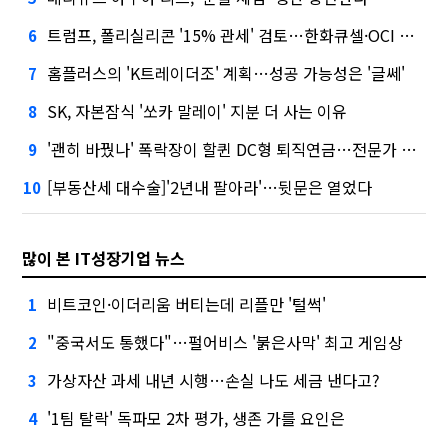
트럼프, 폴리실리콘 '15% 관세' 검토…한화큐셀·OCI 영향은?
6
홈플러스의 'K트레이더조' 계획…성공 가능성은 '글쎄'
7
SK, 자본잠식 '쏘카 말레이' 지분 더 사는 이유
8
'괜히 바꿨나' 폭락장이 할퀸 DC형 퇴직연금…전문가 조언은
9
[부동산세 대수술]'2년내 팔아라'…뒷문은 열었다
10
많이 본 IT성장기업 뉴스
비트코인·이더리움 버티는데 리플만 '털썩'
1
"중국서도 통했다"…펄어비스 '붉은사막' 최고 게임상
2
가상자산 과세 내년 시행…손실 나도 세금 낸다고?
3
'1팀 탈락' 독파모 2차 평가, 생존 가를 요인은
4