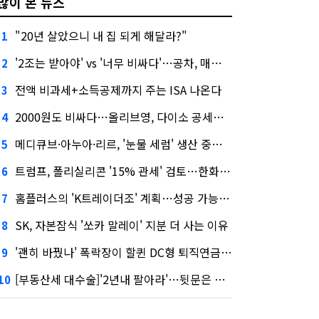
많이 본 뉴스
"20년 살았으니 내 집 되게 해달라?"
1
'2조는 받아야' vs '너무 비싸다'…공차, 매각 성공할까
2
전액 비과세+소득공제까지 주는 ISA 나온다
3
2000원도 비싸다…올리브영, 다이소 공세에 '가성비'로 맞불
4
메디큐브·아누아·리르, '눈물 세럼' 생산 중단한다
5
트럼프, 폴리실리콘 '15% 관세' 검토…한화큐셀·OCI 영향은?
6
홈플러스의 'K트레이더조' 계획…성공 가능성은 '글쎄'
7
SK, 자본잠식 '쏘카 말레이' 지분 더 사는 이유
8
'괜히 바꿨나' 폭락장이 할퀸 DC형 퇴직연금…전문가 조언은
9
[부동산세 대수술]'2년내 팔아라'…뒷문은 열었다
10