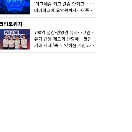
'마그네슘 되고 칼슘 안되고'…다음 'AI 요약' 갈 길은
테마파크에 요양원까지…이종사업 눈독 들이는 게임사
크립토워치
700억 절감·경영권 유지…코인원의 '영리한 딜'
유가 급등·제도화 난항에…코인 또 '멈칫'
거래·시세 '뚝'…잊혀진 게임코인들