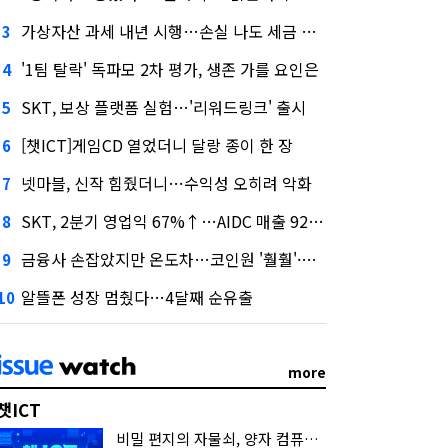
가상자산 과세 내년 시행…손실 나도 세금 낸다고?
3
'1팀 탈락' 독파모 2차 평가, 생존 가를 요인은
4
SKT, 보상 플랫폼 실험…'리워드링크' 출시
5
[챗ICT]게임CD 열었더니 달랑 종이 한 장
6
넷마블, 신작 힘줬더니…수익성 오히려 악화
7
SKT, 2분기 영업익 67%↑…AIDC 매출 92% 급증
8
금융사 손잡았지만 온도차…코인원 '훨훨'·코빗 '잠잠'
9
알뜰폰 성장 멈췄다…4달째 순유출
10
more
챗ICT
비밀 편지의 자물쇠, 양자 컴퓨터가 연다