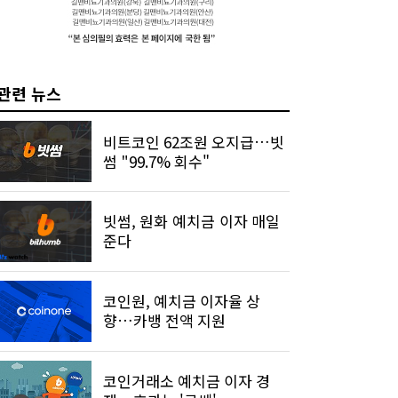
관련 뉴스
비트코인 62조원 오지급…빗
썸 "99.7% 회수"
빗썸, 원화 예치금 이자 매일
준다
코인원, 예치금 이자율 상
향…카뱅 전액 지원
코인거래소 예치금 이자 경