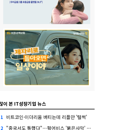
많이 본 IT성장기업 뉴스
비트코인·이더리움 버티는데 리플만 '털썩'
1
"중국서도 통했다"…펄어비스 '붉은사막' 최고 게임상
2