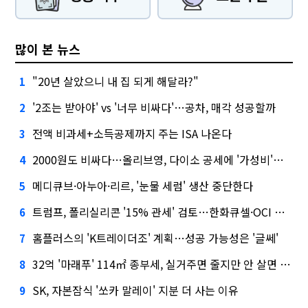
많이 본 뉴스
"20년 살았으니 내 집 되게 해달라?"
1
'2조는 받아야' vs '너무 비싸다'…공차, 매각 성공할까
2
전액 비과세+소득공제까지 주는 ISA 나온다
3
2000원도 비싸다…올리브영, 다이소 공세에 '가성비'로 맞불
4
메디큐브·아누아·리르, '눈물 세럼' 생산 중단한다
5
트럼프, 폴리실리콘 '15% 관세' 검토…한화큐셀·OCI 영향은?
6
홈플러스의 'K트레이더조' 계획…성공 가능성은 '글쎄'
7
32억 '마래푸' 114㎡ 종부세, 실거주면 줄지만 안 살면 2.5배
8
SK, 자본잠식 '쏘카 말레이' 지분 더 사는 이유
9