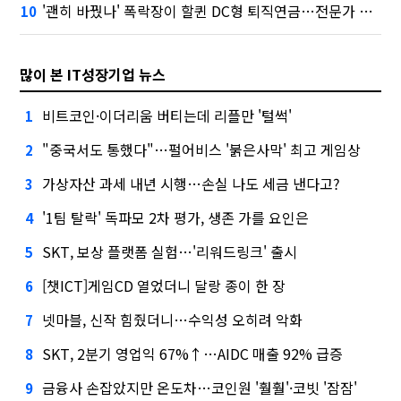
'괜히 바꿨나' 폭락장이 할퀸 DC형 퇴직연금…전문가 조언은
10
많이 본 IT성장기업 뉴스
비트코인·이더리움 버티는데 리플만 '털썩'
1
"중국서도 통했다"…펄어비스 '붉은사막' 최고 게임상
2
가상자산 과세 내년 시행…손실 나도 세금 낸다고?
3
'1팀 탈락' 독파모 2차 평가, 생존 가를 요인은
4
SKT, 보상 플랫폼 실험…'리워드링크' 출시
5
[챗ICT]게임CD 열었더니 달랑 종이 한 장
6
넷마블, 신작 힘줬더니…수익성 오히려 악화
7
SKT, 2분기 영업익 67%↑…AIDC 매출 92% 급증
8
금융사 손잡았지만 온도차…코인원 '훨훨'·코빗 '잠잠'
9