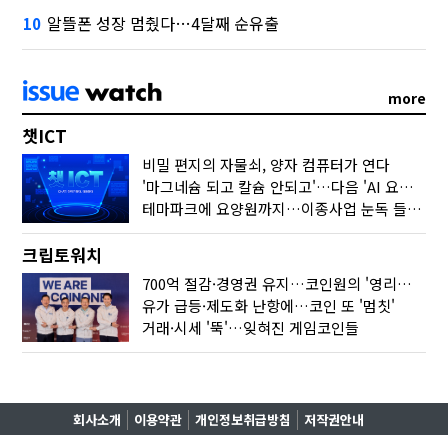
알뜰폰 성장 멈췄다…4달째 순유출
10
more
챗ICT
비밀 편지의 자물쇠, 양자 컴퓨터가 연다
'마그네슘 되고 칼슘 안되고'…다음 'AI 요약' 갈 길은
테마파크에 요양원까지…이종사업 눈독 들이는 게임사
크립토워치
700억 절감·경영권 유지…코인원의 '영리한 딜'
유가 급등·제도화 난항에…코인 또 '멈칫'
거래·시세 '뚝'…잊혀진 게임코인들
회사소개
이용약관
개인정보취급방침
저작권안내