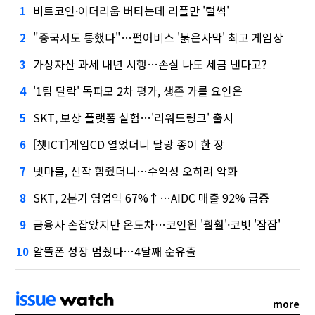
비트코인·이더리움 버티는데 리플만 '털썩'
1
"중국서도 통했다"…펄어비스 '붉은사막' 최고 게임상
2
가상자산 과세 내년 시행…손실 나도 세금 낸다고?
3
'1팀 탈락' 독파모 2차 평가, 생존 가를 요인은
4
SKT, 보상 플랫폼 실험…'리워드링크' 출시
5
[챗ICT]게임CD 열었더니 달랑 종이 한 장
6
넷마블, 신작 힘줬더니…수익성 오히려 악화
7
SKT, 2분기 영업익 67%↑…AIDC 매출 92% 급증
8
금융사 손잡았지만 온도차…코인원 '훨훨'·코빗 '잠잠'
9
알뜰폰 성장 멈췄다…4달째 순유출
10
more