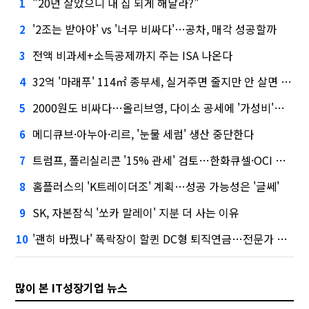
"20년 살았으니 내 집 되게 해달라?"
1
'2조는 받아야' vs '너무 비싸다'…공차, 매각 성공할까
2
전액 비과세+소득공제까지 주는 ISA 나온다
3
32억 '마래푸' 114㎡ 종부세, 실거주면 줄지만 안 살면 2.5배
4
2000원도 비싸다…올리브영, 다이소 공세에 '가성비'로 맞불
5
메디큐브·아누아·리르, '눈물 세럼' 생산 중단한다
6
트럼프, 폴리실리콘 '15% 관세' 검토…한화큐셀·OCI 영향은?
7
홈플러스의 'K트레이더조' 계획…성공 가능성은 '글쎄'
8
SK, 자본잠식 '쏘카 말레이' 지분 더 사는 이유
9
'괜히 바꿨나' 폭락장이 할퀸 DC형 퇴직연금…전문가 조언은
10
많이 본 IT성장기업 뉴스