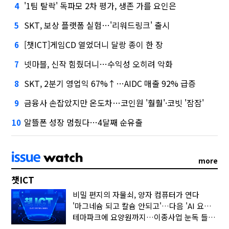
'1팀 탈락' 독파모 2차 평가, 생존 가를 요인은
4
SKT, 보상 플랫폼 실험…'리워드링크' 출시
5
[챗ICT]게임CD 열었더니 달랑 종이 한 장
6
넷마블, 신작 힘줬더니…수익성 오히려 악화
7
SKT, 2분기 영업익 67%↑…AIDC 매출 92% 급증
8
금융사 손잡았지만 온도차…코인원 '훨훨'·코빗 '잠잠'
9
알뜰폰 성장 멈췄다…4달째 순유출
10
more
챗ICT
비밀 편지의 자물쇠, 양자 컴퓨터가 연다
'마그네슘 되고 칼슘 안되고'…다음 'AI 요약' 갈 길은
테마파크에 요양원까지…이종사업 눈독 들이는 게임사