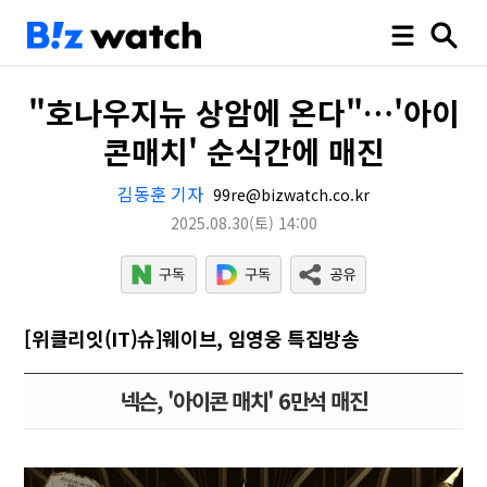
"호나우지뉴 상암에 온다"…'아이
콘매치' 순식간에 매진
김동훈 기자
99re@bizwatch.co.kr
2025.08.30
(토)
14:00
[위클리잇(IT)슈]웨이브, 임영웅 특집방송
넥슨, '아이콘 매치' 6만석 매진