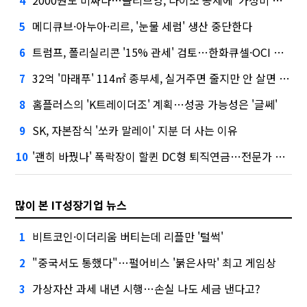
2000원도 비싸다…올리브영, 다이소 공세에 '가성비'로 맞불
4
메디큐브·아누아·리르, '눈물 세럼' 생산 중단한다
5
트럼프, 폴리실리콘 '15% 관세' 검토…한화큐셀·OCI 영향은?
6
32억 '마래푸' 114㎡ 종부세, 실거주면 줄지만 안 살면 2.5배
7
홈플러스의 'K트레이더조' 계획…성공 가능성은 '글쎄'
8
SK, 자본잠식 '쏘카 말레이' 지분 더 사는 이유
9
'괜히 바꿨나' 폭락장이 할퀸 DC형 퇴직연금…전문가 조언은
10
많이 본 IT성장기업 뉴스
비트코인·이더리움 버티는데 리플만 '털썩'
1
"중국서도 통했다"…펄어비스 '붉은사막' 최고 게임상
2
가상자산 과세 내년 시행…손실 나도 세금 낸다고?
3