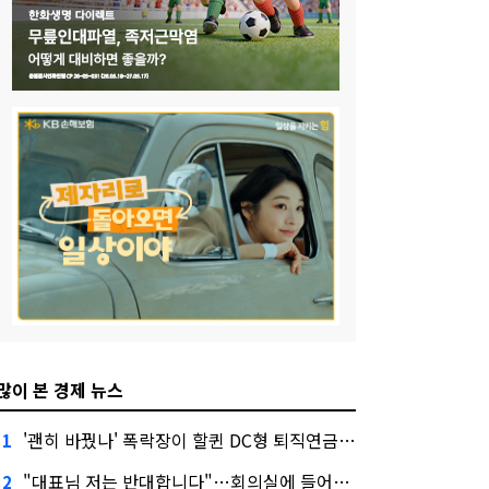
많이 본 경제 뉴스
'괜히 바꿨나' 폭락장이 할퀸 DC형 퇴직연금…전문가 조언은
1
"대표님 저는 반대합니다"…회의실에 들어온 신한금융 AI
2