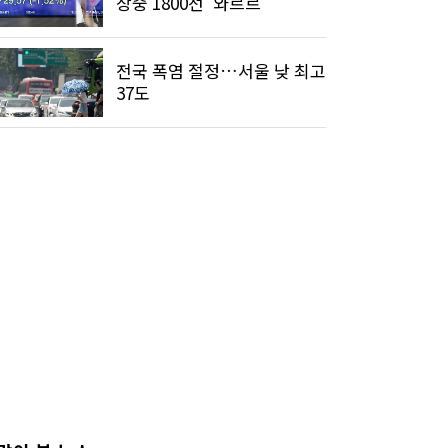
장중 1800선 '와르르'
전국 폭염 절정…서울 낮 최고
37도