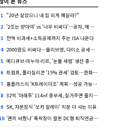
많이 본 뉴스
"20년 살았으니 내 집 되게 해달라?"
1
'2조는 받아야' vs '너무 비싸다'…공차, 매각 성공할까
2
전액 비과세+소득공제까지 주는 ISA 나온다
3
2000원도 비싸다…올리브영, 다이소 공세에 '가성비'로 맞불
4
메디큐브·아누아·리르, '눈물 세럼' 생산 중단한다
5
트럼프, 폴리실리콘 '15% 관세' 검토…한화큐셀·OCI 영향은?
6
홈플러스의 'K트레이더조' 계획…성공 가능성은 '글쎄'
7
32억 '마래푸' 114㎡ 종부세, 실거주면 줄지만 안 살면 2.5배
8
SK, 자본잠식 '쏘카 말레이' 지분 더 사는 이유
9
'괜히 바꿨나' 폭락장이 할퀸 DC형 퇴직연금…전문가 조언은
10