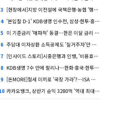
[현장에서]지방 이전설에 국책은행·농협 '행동파'…금감원 '신중모드'
3
'본입찰 D-1' KDB생명 인수전, 삼성·한투·흥국 셈법은?
4
미 기준금리 '매파적' 동결…한은 이달 금리 향방은?
5
주담대 이자상환 소득공제도 '실거주자'만 가능
6
[인사이드 스토리]시중은행과 인뱅, '비용효율성' 다른 잣대 왜?
7
KDB생명 7수 만에 팔리나…한화·흥국·한투 3파전
8
[돈MORE]절세 미끼로 '국장 가라'?…ISA 개편 후폭풍
9
카카오뱅크, 상반기 순익 3280억 '역대 최대'…"캐피탈, 자산 1조원 이상"
10