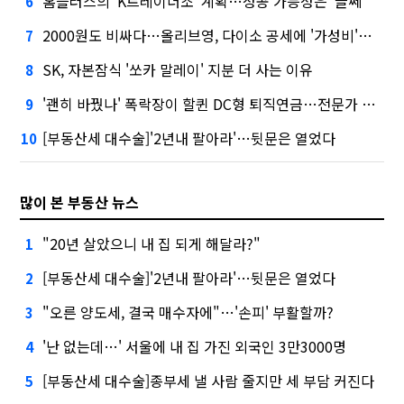
홈플러스의 'K트레이더조' 계획…성공 가능성은 '글쎄'
6
2000원도 비싸다…올리브영, 다이소 공세에 '가성비'로 맞불
7
SK, 자본잠식 '쏘카 말레이' 지분 더 사는 이유
8
'괜히 바꿨나' 폭락장이 할퀸 DC형 퇴직연금…전문가 조언은
9
[부동산세 대수술]'2년내 팔아라'…뒷문은 열었다
10
많이 본 부동산 뉴스
"20년 살았으니 내 집 되게 해달라?"
1
[부동산세 대수술]'2년내 팔아라'…뒷문은 열었다
2
"오른 양도세, 결국 매수자에"…'손피' 부활할까?
3
'난 없는데…' 서울에 내 집 가진 외국인 3만3000명
4
[부동산세 대수술]종부세 낼 사람 줄지만 세 부담 커진다
5