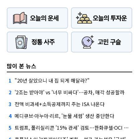
많이 본 뉴스
"20년 살았으니 내 집 되게 해달라?"
1
'2조는 받아야' vs '너무 비싸다'…공차, 매각 성공할까
2
전액 비과세+소득공제까지 주는 ISA 나온다
3
메디큐브·아누아·리르, '눈물 세럼' 생산 중단한다
4
트럼프, 폴리실리콘 '15% 관세' 검토…한화큐셀·OCI 영향은?
5