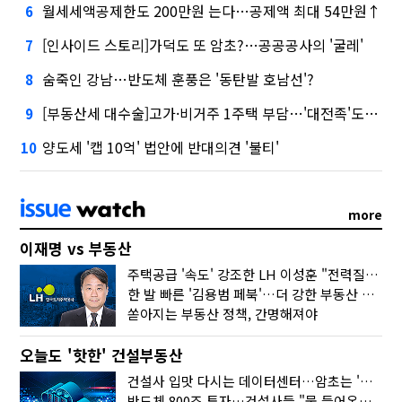
월세세액공제한도 200만원 는다…공제액 최대 54만원↑
6
[인사이드 스토리]가덕도 또 암초?…공공공사의 '굴레'
7
숨죽인 강남…반도체 훈풍은 '동탄발 호남선'?
8
[부동산세 대수술]고가·비거주 1주택 부담…'대전족'도 불똥
9
양도세 '캡 10억' 법안에 반대의견 '불티'
10
more
이재명 vs 부동산
주택공급 '속도' 강조한 LH 이성훈 "전력질주해야"
한 발 빠른 '김용범 페북'…더 강한 부동산 규제 나오나
쏟아지는 부동산 정책, 간명해져야
오늘도 '핫한' 건설부동산
건설사 입맛 다시는 데이터센터…암초는 '주민 반대'
반도체 800조 투자…건설사들 "물 들어온다!"