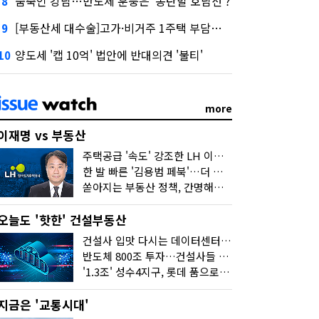
숨죽인 강남…반도체 훈풍은 '동탄발 호남선'?
8
[부동산세 대수술]고가·비거주 1주택 부담…'대전족'도 불똥
9
양도세 '캡 10억' 법안에 반대의견 '불티'
10
more
이재명 vs 부동산
주택공급 '속도' 강조한 LH 이성훈 "전력질주해야"
한 발 빠른 '김용범 페북'…더 강한 부동산 규제 나오나
쏟아지는 부동산 정책, 간명해져야
오늘도 '핫한' 건설부동산
건설사 입맛 다시는 데이터센터…암초는 '주민 반대'
반도체 800조 투자…건설사들 "물 들어온다!"
'1.3조' 성수4지구, 롯데 품으로…'성수르엘 S70' 거듭
지금은 '교통시대'