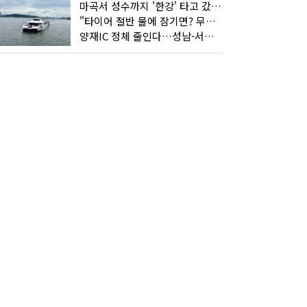
마곡서 성수까지 '한강' 타고 갔습니다
"타이어 절반 물에 잠기면? 무조건 탈출하세요"
양재IC 정체 줄인다…성남-서초 고속도로 2029년 착공