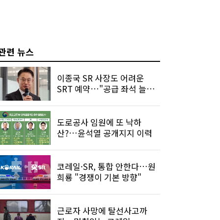
관련 뉴스
이종국 SR 사장도 어려운
SRT 예약…"공급 좌석 늘릴
것"
도로공사 임원에 또 낙하
산?…윤석열 공개지지 이력
코레일·SR, 통합 안한다…원
희룡 "경쟁이 기본 방향"
근로자 사망에 탈선사고까