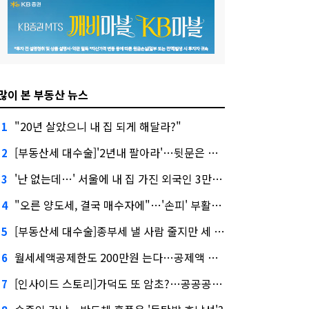
많이 본 부동산 뉴스
"20년 살았으니 내 집 되게 해달라?"
1
[부동산세 대수술]'2년내 팔아라'…뒷문은 열었다
2
'난 없는데…' 서울에 내 집 가진 외국인 3만3000명
3
"오른 양도세, 결국 매수자에"…'손피' 부활할까?
4
[부동산세 대수술]종부세 낼 사람 줄지만 세 부담 커진다
5
월세세액공제한도 200만원 는다…공제액 최대 54만원↑
6
[인사이드 스토리]가덕도 또 암초?…공공공사의 '굴레'
7