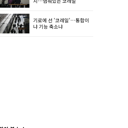
지…멈춰있는 코레일
기로에 선 '코레일'…통합이
냐 기능 축소냐