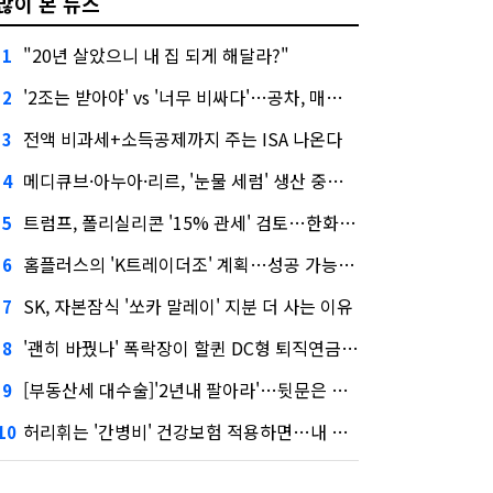
많이 본 뉴스
"20년 살았으니 내 집 되게 해달라?"
1
'2조는 받아야' vs '너무 비싸다'…공차, 매각 성공할까
2
전액 비과세+소득공제까지 주는 ISA 나온다
3
메디큐브·아누아·리르, '눈물 세럼' 생산 중단한다
4
트럼프, 폴리실리콘 '15% 관세' 검토…한화큐셀·OCI 영향은?
5
홈플러스의 'K트레이더조' 계획…성공 가능성은 '글쎄'
6
SK, 자본잠식 '쏘카 말레이' 지분 더 사는 이유
7
'괜히 바꿨나' 폭락장이 할퀸 DC형 퇴직연금…전문가 조언은
8
[부동산세 대수술]'2년내 팔아라'…뒷문은 열었다
9
허리휘는 '간병비' 건강보험 적용하면…내 간병보험은?
10