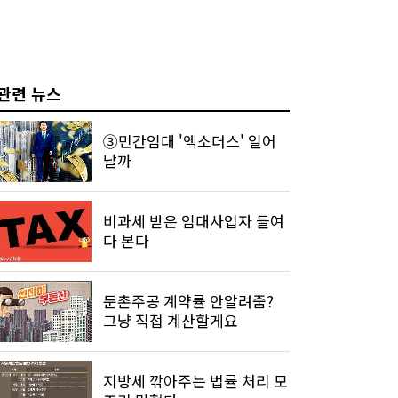
관련 뉴스
③민간임대 '엑소더스' 일어
날까
비과세 받은 임대사업자 들여
다 본다
둔촌주공 계약률 안알려줌?
그냥 직접 계산할게요
지방세 깎아주는 법률 처리 모