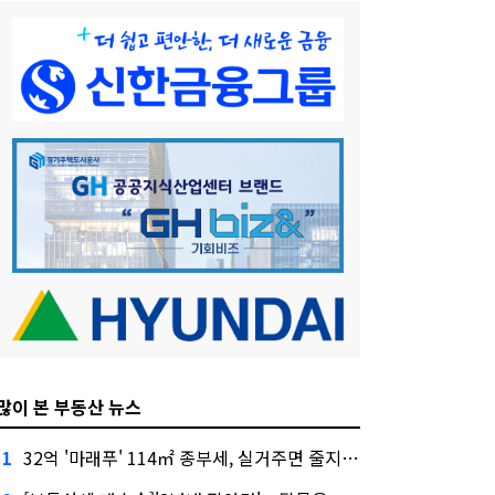
많이 본 부동산 뉴스
32억 '마래푸' 114㎡ 종부세, 실거주면 줄지만 안 살면 2.5배
1