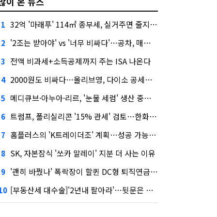
많이 본 뉴스
32억 '마래푸' 114㎡ 종부세, 실거주면 줄지만 안 살면 2.5배
1
'2조는 받아야' vs '너무 비싸다'…공차, 매각 성공할까
2
전액 비과세+소득공제까지 주는 ISA 나온다
3
2000원도 비싸다…올리브영, 다이소 공세에 '가성비'로 맞불
4
메디큐브·아누아·리르, '눈물 세럼' 생산 중단한다
5
트럼프, 폴리실리콘 '15% 관세' 검토…한화큐셀·OCI 영향은?
6
홈플러스의 'K트레이더조' 계획…성공 가능성은 '글쎄'
7
SK, 자본잠식 '쏘카 말레이' 지분 더 사는 이유
8
'괜히 바꿨나' 폭락장이 할퀸 DC형 퇴직연금…전문가 조언은
9
[부동산세 대수술]'2년내 팔아라'…뒷문은 열었다
10