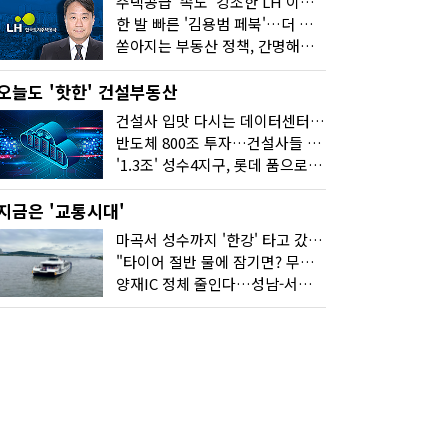
주택공급 '속도' 강조한 LH 이성훈 "전력질주해야"
한 발 빠른 '김용범 페북'…더 강한 부동산 규제 나오나
쏟아지는 부동산 정책, 간명해져야
오늘도 '핫한' 건설부동산
건설사 입맛 다시는 데이터센터…암초는 '주민 반대'
반도체 800조 투자…건설사들 "물 들어온다!"
'1.3조' 성수4지구, 롯데 품으로…'성수르엘 S70' 거듭
지금은 '교통시대'
마곡서 성수까지 '한강' 타고 갔습니다
"타이어 절반 물에 잠기면? 무조건 탈출하세요"
양재IC 정체 줄인다…성남-서초 고속도로 2029년 착공