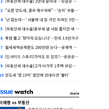
[부동산세 대수술]'2년내 팔아라'…뒷문은 열었다
2
"오른 양도세, 결국 매수자에"…'손피' 부활할까?
3
'난 없는데…' 서울에 내 집 가진 외국인 3만3000명
4
[부동산세 대수술]종부세 낼 사람 줄지만 세 부담 커진다
5
폭염 뚫고 '청약자 모십니다'…전국 3.9만가구
6
월세세액공제한도 200만원 는다…공제액 최대 54만원↑
7
[인사이드 스토리]가덕도 또 암초?…공공공사의 '굴레'
8
[부동산세 대수술]고가·비거주 1주택 부담…'대전족'도 불똥
9
양도세 '캡 10억' 법안에 반대의견 '불티'
10
more
이재명 vs 부동산