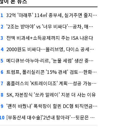
많이 본 뉴스
32억 '마래푸' 114㎡ 종부세, 실거주면 줄지만 안 살면 2.5배
1
'2조는 받아야' vs '너무 비싸다'…공차, 매각 성공할까
2
전액 비과세+소득공제까지 주는 ISA 나온다
3
2000원도 비싸다…올리브영, 다이소 공세에 '가성비'로 맞불
4
메디큐브·아누아·리르, '눈물 세럼' 생산 중단한다
5
트럼프, 폴리실리콘 '15% 관세' 검토…한화큐셀·OCI 영향은?
6
홈플러스의 'K트레이더조' 계획…성공 가능성은 '글쎄'
7
SK, 자본잠식 '쏘카 말레이' 지분 더 사는 이유
8
'괜히 바꿨나' 폭락장이 할퀸 DC형 퇴직연금…전문가 조언은
9
[부동산세 대수술]'2년내 팔아라'…뒷문은 열었다
10