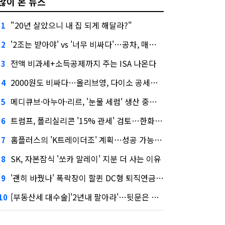
많이 본 뉴스
"20년 살았으니 내 집 되게 해달라?"
1
'2조는 받아야' vs '너무 비싸다'…공차, 매각 성공할까
2
전액 비과세+소득공제까지 주는 ISA 나온다
3
2000원도 비싸다…올리브영, 다이소 공세에 '가성비'로 맞불
4
메디큐브·아누아·리르, '눈물 세럼' 생산 중단한다
5
트럼프, 폴리실리콘 '15% 관세' 검토…한화큐셀·OCI 영향은?
6
홈플러스의 'K트레이더조' 계획…성공 가능성은 '글쎄'
7
SK, 자본잠식 '쏘카 말레이' 지분 더 사는 이유
8
'괜히 바꿨나' 폭락장이 할퀸 DC형 퇴직연금…전문가 조언은
9
[부동산세 대수술]'2년내 팔아라'…뒷문은 열었다
10