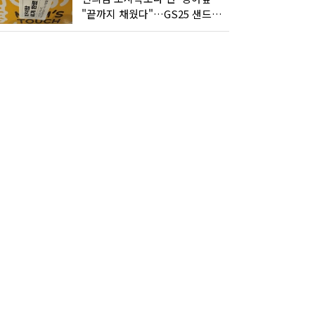
"끝까지 채웠다"…GS25 샌드위치의 달라진 '속'사정