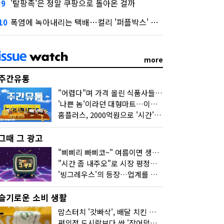
'탈팡족'은 정말 쿠팡으로 돌아온 걸까
9
폭염에 녹아내리는 택배…컬리 '퍼플박스' 대안 될까
10
more
주간유통
"어렵다"며 가격 올린 식품사들…진짜 어려운 거 맞아?
'나쁜 놈'이라던 대형마트…이젠 '불쌍한 놈' 됐다
홈플러스, 2000억원으로 '시간'을 샀다
그때 그 광고
"삐삐리 빠삐코~" 여름이면 생각나는 그 노래
"시간 좀 내주오"로 시장 평정한 하이마트
'빙그레우스'의 등장…업계를 흔든 '세계관' 마케팅
슬기로운 소비 생활
맘스터치 '갓빠삭', 배달 치킨 선입견을 바꿨다
편의점 도시락보다 싼 '장어덮밥'…오뚜기가 해냈다