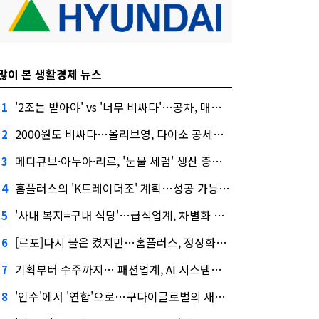
많이 본 생활경제 뉴스
'2조는 받아야' vs '너무 비싸다'…공차, 매각 성공할까
1
2000원도 비싸다…올리브영, 다이소 공세에 '가성비'로 맞불
2
메디큐브·아누아·리르, '눈물 세럼' 생산 중단한다
3
홈플러스의 'K트레이더조' 계획…성공 가능성은 '글쎄'
4
'사내 복지=구내 식당'…급식업계, 차별화 경쟁 본격화
5
[르포]다시 불은 켰지만…홈플러스, 정상화까진 '까마득'
6
기획부터 수주까지… 패션업계, AI 시스템화 박차
7
'인수'에서 '연합'으로…구다이글로벌의 새로운 투자법
8