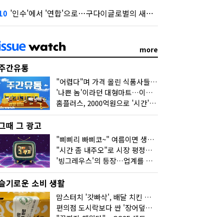
'인수'에서 '연합'으로…구다이글로벌의 새로운 투자법
10
more
주간유통
"어렵다"며 가격 올린 식품사들…진짜 어려운 거 맞아?
'나쁜 놈'이라던 대형마트…이젠 '불쌍한 놈' 됐다
홈플러스, 2000억원으로 '시간'을 샀다
그때 그 광고
"삐삐리 빠삐코~" 여름이면 생각나는 그 노래
"시간 좀 내주오"로 시장 평정한 하이마트
'빙그레우스'의 등장…업계를 흔든 '세계관' 마케팅
슬기로운 소비 생활
맘스터치 '갓빠삭', 배달 치킨 선입견을 바꿨다
편의점 도시락보다 싼 '장어덮밥'…오뚜기가 해냈다