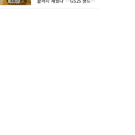
"끝까지 채웠다"…GS25 샌드위치의 달라진 '속'사정