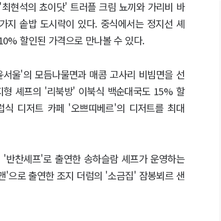
'최현석의 쵸이닷' 트러플 크림 뇨끼와 가리비 바
 가지 솥밥 도시락이 있다. 중식에서는 정지선 셰
10% 할인된 가격으로 만나볼 수 있다.
윤서울'의 모듬나물면과 매콤 고사리 비빔면을 선
형 셰프의 '리북방' 이북식 백순대국도 15% 할
럽식 디저트 카페 '오쁘띠베르'의 디저트를 최대
. '반찬셰프'로 출연한 송하슬람 셰프가 운영하는
르맨'으로 출연한 조지 더럼의 '소금집' 잠봉뵈르 샌