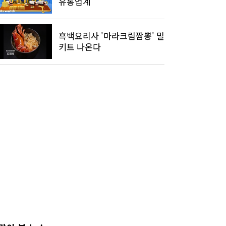
유통업계
흑백요리사 '마라크림짬뽕' 밀
키트 나온다