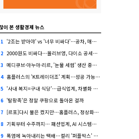
많이 본 생활경제 뉴스
'2조는 받아야' vs '너무 비싸다'…공차, 매각 성공할까
1
2000원도 비싸다…올리브영, 다이소 공세에 '가성비'로 맞불
2
메디큐브·아누아·리르, '눈물 세럼' 생산 중단한다
3
홈플러스의 'K트레이더조' 계획…성공 가능성은 '글쎄'
4
'사내 복지=구내 식당'…급식업계, 차별화 경쟁 본격화
5
'탈팡족'은 정말 쿠팡으로 돌아온 걸까
6
[르포]다시 불은 켰지만…홈플러스, 정상화까진 '까마득'
7
기획부터 수주까지… 패션업계, AI 시스템화 박차
8
폭염에 녹아내리는 택배…컬리 '퍼플박스' 대안 될까
9