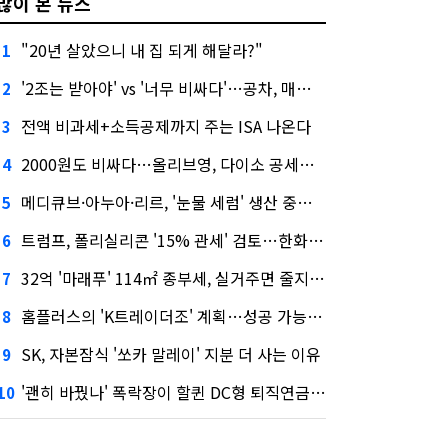
많이 본 뉴스
"20년 살았으니 내 집 되게 해달라?"
1
'2조는 받아야' vs '너무 비싸다'…공차, 매각 성공할까
2
전액 비과세+소득공제까지 주는 ISA 나온다
3
2000원도 비싸다…올리브영, 다이소 공세에 '가성비'로 맞불
4
메디큐브·아누아·리르, '눈물 세럼' 생산 중단한다
5
트럼프, 폴리실리콘 '15% 관세' 검토…한화큐셀·OCI 영향은?
6
32억 '마래푸' 114㎡ 종부세, 실거주면 줄지만 안 살면 2.5배
7
홈플러스의 'K트레이더조' 계획…성공 가능성은 '글쎄'
8
SK, 자본잠식 '쏘카 말레이' 지분 더 사는 이유
9
'괜히 바꿨나' 폭락장이 할퀸 DC형 퇴직연금…전문가 조언은
10