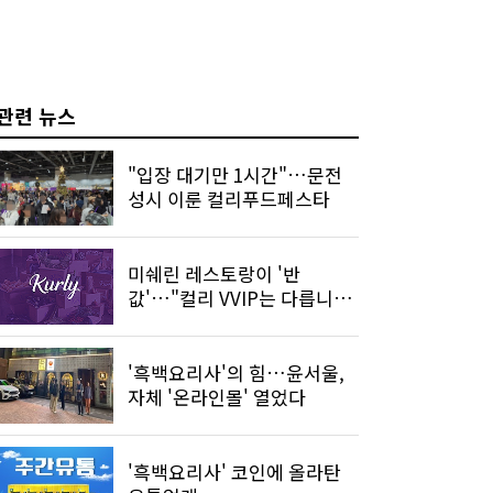
관련 뉴스
"입장 대기만 1시간"…문전
성시 이룬 컬리푸드페스타
미쉐린 레스토랑이 '반
값'…"컬리 VVIP는 다릅니
다"
'흑백요리사'의 힘…윤서울,
자체 '온라인몰' 열었다
'흑백요리사' 코인에 올라탄