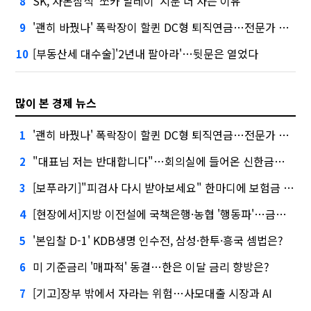
SK, 자본잠식 '쏘카 말레이' 지분 더 사는 이유
8
'괜히 바꿨나' 폭락장이 할퀸 DC형 퇴직연금…전문가 조언은
9
[부동산세 대수술]'2년내 팔아라'…뒷문은 열었다
10
많이 본 경제 뉴스
'괜히 바꿨나' 폭락장이 할퀸 DC형 퇴직연금…전문가 조언은
1
"대표님 저는 반대합니다"…회의실에 들어온 신한금융 AI
2
[보푸라기]"피검사 다시 받아보세요" 한마디에 보험금 못 받을 뻔?
3
[현장에서]지방 이전설에 국책은행·농협 '행동파'…금감원 '신중모드'
4
'본입찰 D-1' KDB생명 인수전, 삼성·한투·흥국 셈법은?
5
미 기준금리 '매파적' 동결…한은 이달 금리 향방은?
6
[기고]장부 밖에서 자라는 위험…사모대출 시장과 AI
7