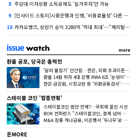
주담대 이자상환 소득공제도 '실거주자'만 가능
8
[인사이드 스토리]시중은행과 인뱅, '비용효율성' 다른 잣대 왜?
9
카카오뱅크, 상반기 순익 3280억 '역대 최대'…"캐피탈, 자산 1조원 이상"
10
more
환율 공포, 당국은 총력전
'달러 붙잡기' 안간힘…한은, 외화 초과지준에 이자 6개월 더
환율 14원 뛰자 4대 은행 RWA 6조 '눈덩이'…2배 뛴 2분기는?
한은·금감원, 시장교란 등 '외환공동검사'…환율 급등 전방위 대응
스테이블 코인 '합종연횡'
스테이블코인 법안 언제?…국회에 쏠린 시선
BOK 컨퍼런스 "스테이블코인, 결제 넘어 보험 대출 등 금융 연결 도구"
M&A 잠룡 하나금융, 비은행서 '두나무'로 눈돌린 이유는
돈MORE