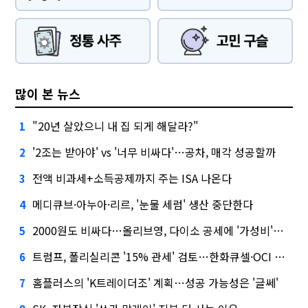
많이 본 뉴스
"20년 살았으니 내 집 되게 해달라?"
1
'2조는 받아야' vs '너무 비싸다'…공차, 매각 성공할까
2
전액 비과세+소득공제까지 주는 ISA 나온다
3
메디큐브·아누아·리르, '눈물 세럼' 생산 중단한다
4
2000원도 비싸다…올리브영, 다이소 공세에 '가성비'로 맞불
5
트럼프, 폴리실리콘 '15% 관세' 검토…한화큐셀·OCI 영향은?
6
홈플러스의 'K트레이더조' 계획…성공 가능성은 '글쎄'
7