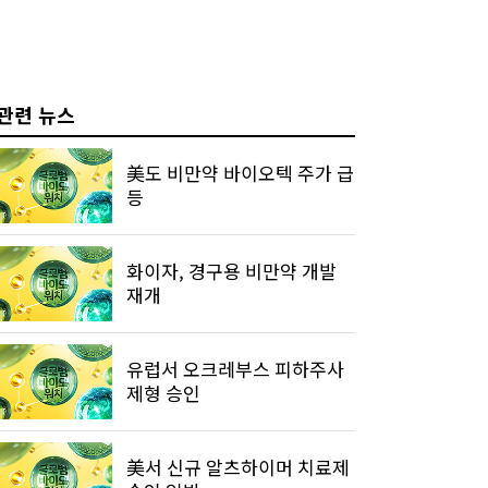
관련 뉴스
美도 비만약 바이오텍 주가 급
등
화이자, 경구용 비만약 개발
재개
유럽서 오크레부스 피하주사
제형 승인
美서 신규 알츠하이머 치료제