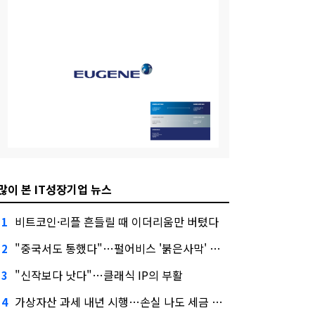
많이 본 IT성장기업 뉴스
비트코인·리플 흔들릴 때 이더리움만 버텼다
1
"중국서도 통했다"…펄어비스 '붉은사막' 최고 게임상
2
"신작보다 낫다"…클래식 IP의 부활
3
가상자산 과세 내년 시행…손실 나도 세금 낸다고?
4