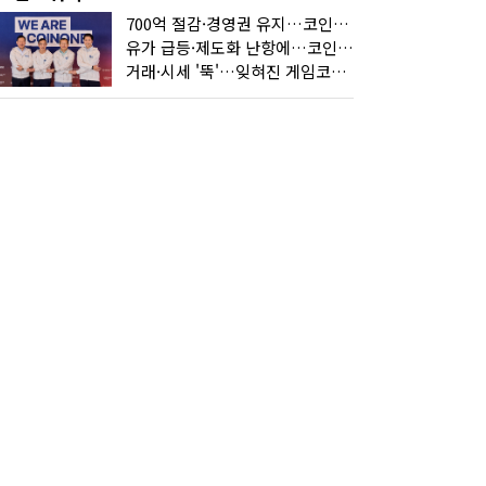
700억 절감·경영권 유지…코인원의 '영리한 딜'
유가 급등·제도화 난항에…코인 또 '멈칫'
거래·시세 '뚝'…잊혀진 게임코인들