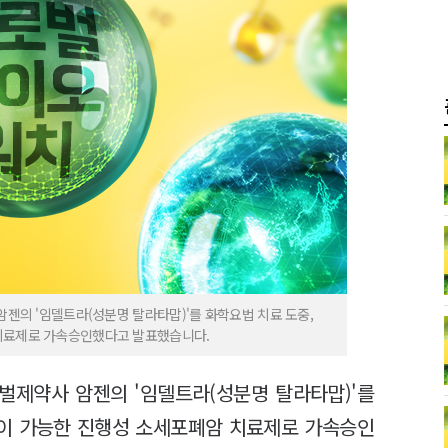
암젠의 '임델트라(성분명 탈라타맙)'를 화학요법 치료 도중,
 치료제로 가속승인했다고 발표했습니다.
로벌제약사 암젠의 '임델트라(성분명 탈라타맙)'를
용이 가능한 진행성 소세포폐암 치료제로 가속승인