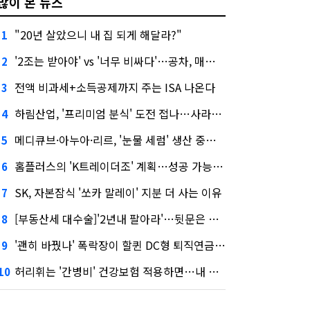
많이 본 뉴스
"20년 살았으니 내 집 되게 해달라?"
1
'2조는 받아야' vs '너무 비싸다'…공차, 매각 성공할까
2
전액 비과세+소득공제까지 주는 ISA 나온다
3
하림산업, '프리미엄 분식' 도전 접나…사라진 '멜팅피스'
4
메디큐브·아누아·리르, '눈물 세럼' 생산 중단한다
5
홈플러스의 'K트레이더조' 계획…성공 가능성은 '글쎄'
6
SK, 자본잠식 '쏘카 말레이' 지분 더 사는 이유
7
[부동산세 대수술]'2년내 팔아라'…뒷문은 열었다
8
'괜히 바꿨나' 폭락장이 할퀸 DC형 퇴직연금…전문가 조언은
9
허리휘는 '간병비' 건강보험 적용하면…내 간병보험은?
10