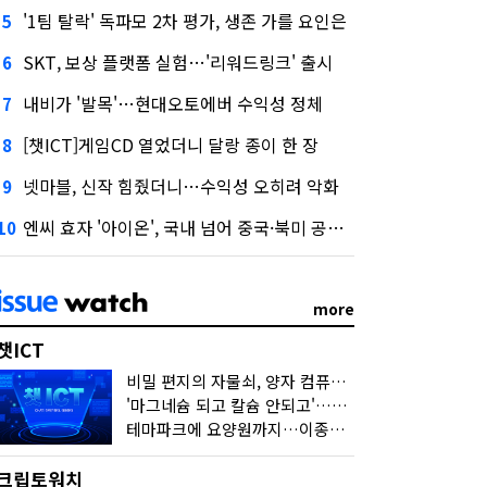
'1팀 탈락' 독파모 2차 평가, 생존 가를 요인은
5
SKT, 보상 플랫폼 실험…'리워드링크' 출시
6
내비가 '발목'…현대오토에버 수익성 정체
7
[챗ICT]게임CD 열었더니 달랑 종이 한 장
8
넷마블, 신작 힘줬더니…수익성 오히려 악화
9
엔씨 효자 '아이온', 국내 넘어 중국·북미 공략 나선다
10
more
챗ICT
비밀 편지의 자물쇠, 양자 컴퓨터가 연다
'마그네슘 되고 칼슘 안되고'…다음 'AI 요약' 갈 길은
테마파크에 요양원까지…이종사업 눈독 들이는 게임사
크립토워치