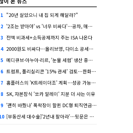
많이 본 뉴스
"20년 살았으니 내 집 되게 해달라?"
1
'2조는 받아야' vs '너무 비싸다'…공차, 매각 성공할까
2
전액 비과세+소득공제까지 주는 ISA 나온다
3
2000원도 비싸다…올리브영, 다이소 공세에 '가성비'로 맞불
4
메디큐브·아누아·리르, '눈물 세럼' 생산 중단한다
5
트럼프, 폴리실리콘 '15% 관세' 검토…한화큐셀·OCI 영향은?
6
홈플러스의 'K트레이더조' 계획…성공 가능성은 '글쎄'
7
SK, 자본잠식 '쏘카 말레이' 지분 더 사는 이유
8
'괜히 바꿨나' 폭락장이 할퀸 DC형 퇴직연금…전문가 조언은
9
[부동산세 대수술]'2년내 팔아라'…뒷문은 열었다
10