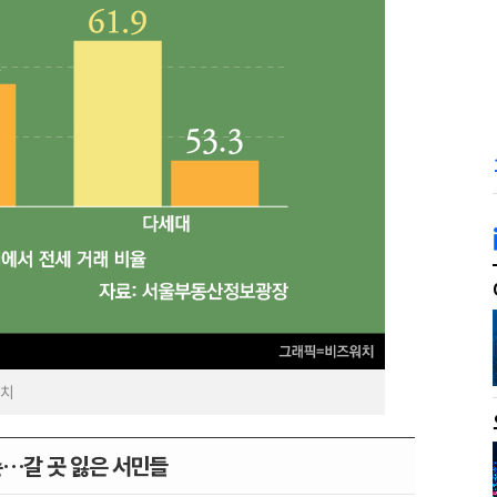
워치
…갈 곳 잃은 서민들