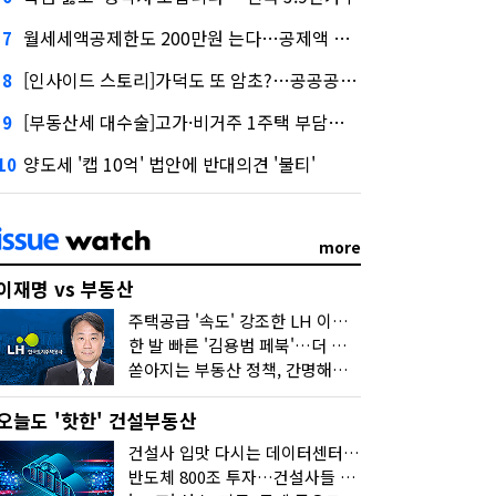
월세세액공제한도 200만원 는다…공제액 최대 54만원↑
7
[인사이드 스토리]가덕도 또 암초?…공공공사의 '굴레'
8
[부동산세 대수술]고가·비거주 1주택 부담…'대전족'도 불똥
9
양도세 '캡 10억' 법안에 반대의견 '불티'
10
more
이재명 vs 부동산
주택공급 '속도' 강조한 LH 이성훈 "전력질주해야"
한 발 빠른 '김용범 페북'…더 강한 부동산 규제 나오나
쏟아지는 부동산 정책, 간명해져야
오늘도 '핫한' 건설부동산
건설사 입맛 다시는 데이터센터…암초는 '주민 반대'
반도체 800조 투자…건설사들 "물 들어온다!"