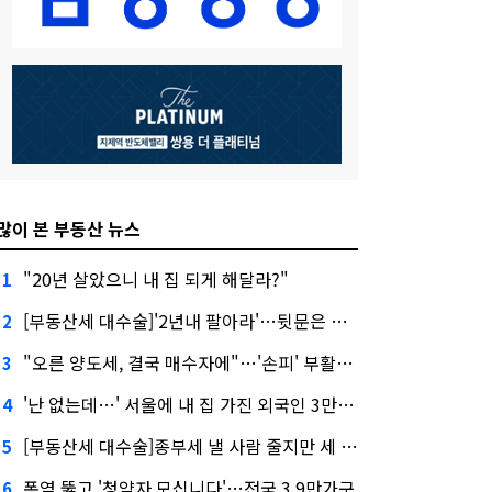
많이 본 부동산 뉴스
"20년 살았으니 내 집 되게 해달라?"
1
[부동산세 대수술]'2년내 팔아라'…뒷문은 열었다
2
"오른 양도세, 결국 매수자에"…'손피' 부활할까?
3
'난 없는데…' 서울에 내 집 가진 외국인 3만3000명
4
[부동산세 대수술]종부세 낼 사람 줄지만 세 부담 커진다
5
폭염 뚫고 '청약자 모십니다'…전국 3.9만가구
6