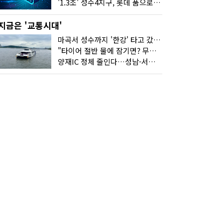
'1.3조' 성수4지구, 롯데 품으로…'성수르엘 S70' 거듭
지금은 '교통시대'
마곡서 성수까지 '한강' 타고 갔습니다
"타이어 절반 물에 잠기면? 무조건 탈출하세요"
양재IC 정체 줄인다…성남-서초 고속도로 2029년 착공