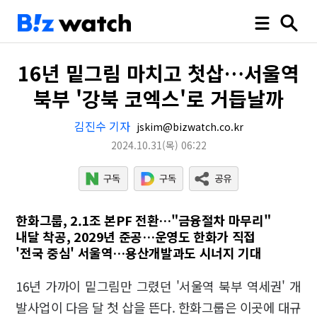
16년 밑그림 마치고 첫삽…서울역
북부 '강북 코엑스'로 거듭날까
김진수 기자
jskim@bizwatch.co.kr
2024.10.31
(목)
06:22
한화그룹, 2.1조 본PF 전환…"금융절차 마무리"
내달 착공, 2029년 준공…운영도 한화가 직접
'전국 중심' 서울역…용산개발과도 시너지 기대
16년 가까이 밑그림만 그렸던 '서울역 북부 역세권' 개
발사업이 다음 달 첫 삽을 뜬다. 한화그룹은 이곳에 대규