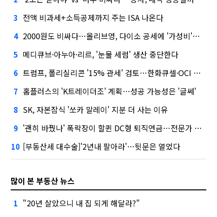
전액 비과세+소득공제까지 주는 ISA 나온다
3
2000원도 비싸다…올리브영, 다이소 공세에 '가성비'로 맞불
4
메디큐브·아누아·리르, '눈물 세럼' 생산 중단한다
5
트럼프, 폴리실리콘 '15% 관세' 검토…한화큐셀·OCI 영향은?
6
홈플러스의 'K트레이더조' 계획…성공 가능성은 '글쎄'
7
SK, 자본잠식 '쏘카 말레이' 지분 더 사는 이유
8
'괜히 바꿨나' 폭락장이 할퀸 DC형 퇴직연금…전문가 조언은
9
[부동산세 대수술]'2년내 팔아라'…뒷문은 열었다
10
많이 본 부동산 뉴스
"20년 살았으니 내 집 되게 해달라?"
1