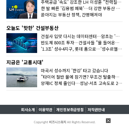
주택공급 '속도' 강조한 LH 이성훈 "전력질주해야"
한 발 빠른 '김용범 페북'…더 강한 부동산 규제 나오나
쏟아지는 부동산 정책, 간명해져야
오늘도 '핫한' 건설부동산
건설사 입맛 다시는 데이터센터…암초는 '주민 반대'
반도체 800조 투자…건설사들 "물 들어온다!"
'1.3조' 성수4지구, 롯데 품으로…'성수르엘 S70' 거듭
지금은 '교통시대'
마곡서 성수까지 '한강' 타고 갔습니다
"타이어 절반 물에 잠기면? 무조건 탈출하세요"
양재IC 정체 줄인다…성남-서초 고속도로 2029년 착공
회사소개
이용약관
개인정보취급방침
저작권안내
Copyright
비즈니스워치
All Rights Reserved.