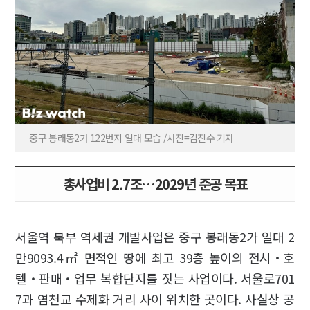
중구 봉래동2가 122번지 일대 모습 /사진=김진수 기자
총사업비 2.7조…2029년 준공 목표
서울역 북부 역세권 개발사업은 중구 봉래동2가 일대 2
만9093.4㎡ 면적인 땅에 최고 39층 높이의 전시‧호
텔‧판매‧업무 복합단지를 짓는 사업이다. 서울로701
7과 염천교 수제화 거리 사이 위치한 곳이다. 사실상 공