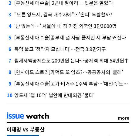
[부동산세 대수술]'2년내 팔아라'…뒷문은 열었다
2
"오른 양도세, 결국 매수자에"…'손피' 부활할까?
3
'난 없는데…' 서울에 내 집 가진 외국인 3만3000명
4
[부동산세 대수술]종부세 낼 사람 줄지만 세 부담 커진다
5
폭염 뚫고 '청약자 모십니다'…전국 3.9만가구
6
월세세액공제한도 200만원 는다…공제액 최대 54만원↑
7
[인사이드 스토리]가덕도 또 암초?…공공공사의 '굴레'
8
[부동산세 대수술]고가·비거주 1주택 부담…'대전족'도 불똥
9
양도세 '캡 10억' 법안에 반대의견 '불티'
10
more
이재명 vs 부동산