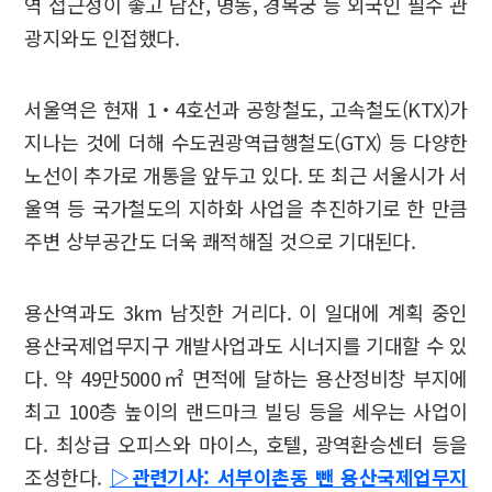
역 접근성이 좋고 남산, 명동, 경복궁 등 외국인 필수 관
광지와도 인접했다.
서울역은 현재 1‧4호선과 공항철도, 고속철도(KTX)가
지나는 것에 더해 수도권광역급행철도(GTX) 등 다양한
노선이 추가로 개통을 앞두고 있다. 또 최근 서울시가 서
울역 등 국가철도의 지하화 사업을 추진하기로 한 만큼
주변 상부공간도 더욱 쾌적해질 것으로 기대된다.
용산역과도 3km 남짓한 거리다. 이 일대에 계획 중인
용산국제업무지구 개발사업과도 시너지를 기대할 수 있
다. 약 49만5000㎡ 면적에 달하는 용산정비창 부지에
최고 100층 높이의 랜드마크 빌딩 등을 세우는 사업이
다. 최상급 오피스와 마이스, 호텔, 광역환승센터 등을
조성한다.
▷관련기사: 서부이촌동 뺀 용산국제업무지