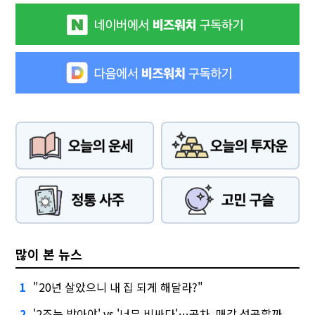
많이 본 뉴스
"20년 살았으니 내 집 되게 해달라?"
1
'2조는 받아야' vs '너무 비싸다'…공차, 매각 성공할까
2