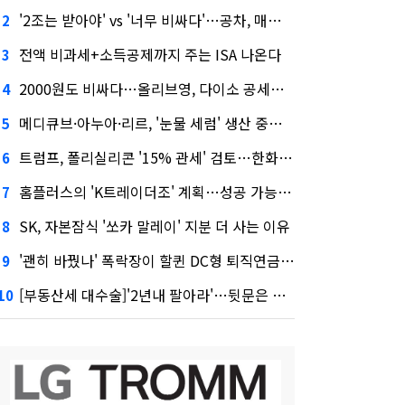
'2조는 받아야' vs '너무 비싸다'…공차, 매각 성공할까
2
전액 비과세+소득공제까지 주는 ISA 나온다
3
2000원도 비싸다…올리브영, 다이소 공세에 '가성비'로 맞불
4
메디큐브·아누아·리르, '눈물 세럼' 생산 중단한다
5
트럼프, 폴리실리콘 '15% 관세' 검토…한화큐셀·OCI 영향은?
6
홈플러스의 'K트레이더조' 계획…성공 가능성은 '글쎄'
7
SK, 자본잠식 '쏘카 말레이' 지분 더 사는 이유
8
'괜히 바꿨나' 폭락장이 할퀸 DC형 퇴직연금…전문가 조언은
9
[부동산세 대수술]'2년내 팔아라'…뒷문은 열었다
10