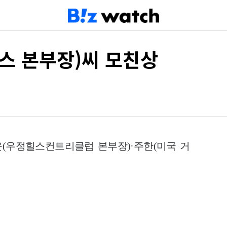
스 본부장)씨 모친상
윤(우정힐스컨트리클럽 본부장)·주한(미국 거