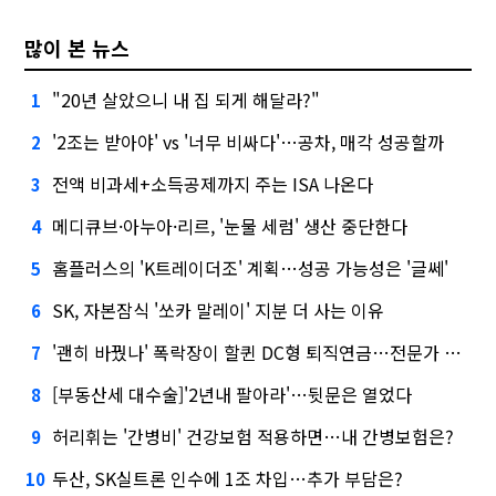
많이 본 뉴스
"20년 살았으니 내 집 되게 해달라?"
1
'2조는 받아야' vs '너무 비싸다'…공차, 매각 성공할까
2
전액 비과세+소득공제까지 주는 ISA 나온다
3
메디큐브·아누아·리르, '눈물 세럼' 생산 중단한다
4
홈플러스의 'K트레이더조' 계획…성공 가능성은 '글쎄'
5
SK, 자본잠식 '쏘카 말레이' 지분 더 사는 이유
6
'괜히 바꿨나' 폭락장이 할퀸 DC형 퇴직연금…전문가 조언은
7
[부동산세 대수술]'2년내 팔아라'…뒷문은 열었다
8
허리휘는 '간병비' 건강보험 적용하면…내 간병보험은?
9
두산, SK실트론 인수에 1조 차입…추가 부담은?
10