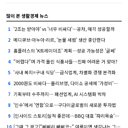
많이 본 생활경제 뉴스
'2조는 받아야' vs '너무 비싸다'…공차, 매각 성공할까
1
메디큐브·아누아·리르, '눈물 세럼' 생산 중단한다
2
홈플러스의 'K트레이더조' 계획…성공 가능성은 '글쎄'
3
"어렵다"며 가격 올린 식품사들…진짜 어려운 거 맞아?
4
'사내 복지=구내 식당'…급식업계, 차별화 경쟁 본격화
5
2000원도 비싸다…올리브영, 다이소 공세에 '가성비'로 맞불
6
기획부터 수주까지… 패션업계, AI 시스템화 박차
7
'인수'에서 '연합'으로…구다이글로벌의 새로운 투자법
8
[인사이드 스토리]실적 좋은데…BBQ 대표 '파리목숨'된 이유
9
[그때 그 광고]"삐삐리 빠삐코~" 여름이면 생각나는 그 노래
10