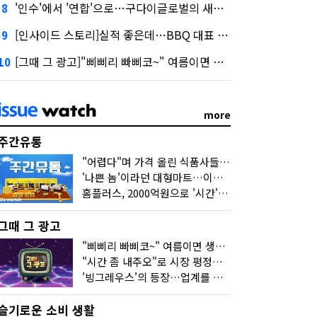
'인수'에서 '연합'으로…구다이글로벌의 새로운 투자법
8
[인사이드 스토리]실적 좋은데…BBQ 대표 '파리목숨'된 이유
9
[그때 그 광고]"삐삐리 빠삐코~" 여름이면 생각나는 그 노래
10
more
주간유통
"어렵다"며 가격 올린 식품사들…진짜 어려운 거 맞아?
'나쁜 놈'이라던 대형마트…이젠 '불쌍한 놈' 됐다
홈플러스, 2000억원으로 '시간'을 샀다
그때 그 광고
"삐삐리 빠삐코~" 여름이면 생각나는 그 노래
"시간 좀 내주오"로 시장 평정한 하이마트
'빙그레우스'의 등장…업계를 흔든 '세계관' 마케팅
슬기로운 소비 생활