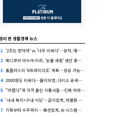
많이 본 생활경제 뉴스
'2조는 받아야' vs '너무 비싸다'…공차, 매각 성공할까
1
메디큐브·아누아·리르, '눈물 세럼' 생산 중단한다
2
홈플러스의 'K트레이더조' 계획…성공 가능성은 '글쎄'
3
2000원도 비싸다…올리브영, 다이소 공세에 '가성비'로 맞불
4
"어렵다"며 가격 올린 식품사들…진짜 어려운 거 맞아?
5
'사내 복지=구내 식당'…급식업계, 차별화 경쟁 본격화
6
기획부터 수주까지… 패션업계, AI 시스템화 박차
7