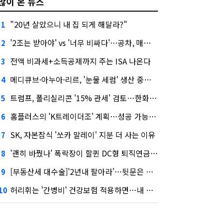
많이 본 뉴스
"20년 살았으니 내 집 되게 해달라?"
1
'2조는 받아야' vs '너무 비싸다'…공차, 매각 성공할까
2
전액 비과세+소득공제까지 주는 ISA 나온다
3
메디큐브·아누아·리르, '눈물 세럼' 생산 중단한다
4
트럼프, 폴리실리콘 '15% 관세' 검토…한화큐셀·OCI 영향은?
5
홈플러스의 'K트레이더조' 계획…성공 가능성은 '글쎄'
6
SK, 자본잠식 '쏘카 말레이' 지분 더 사는 이유
7
'괜히 바꿨나' 폭락장이 할퀸 DC형 퇴직연금…전문가 조언은
8
[부동산세 대수술]'2년내 팔아라'…뒷문은 열었다
9
허리휘는 '간병비' 건강보험 적용하면…내 간병보험은?
10