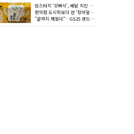
맘스터치 '갓빠삭', 배달 치킨 선입견을 바꿨다
편의점 도시락보다 싼 '장어덮밥'…오뚜기가 해냈다
"끝까지 채웠다"…GS25 샌드위치의 달라진 '속'사정