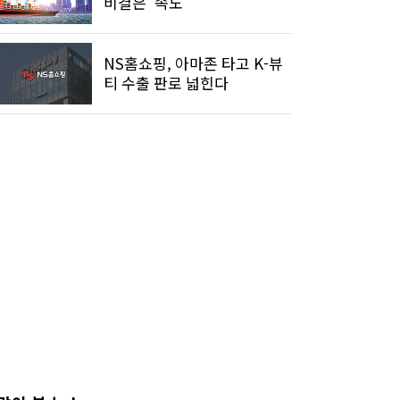
비결은 '속도'
NS홈쇼핑, 아마존 타고 K-뷰
티 수출 판로 넓힌다