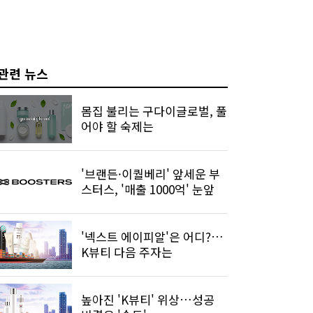
관련 뉴스
몸집 불리는 구다이글로벌, 풀
어야 할 숙제는
'브랜든·이퀄베리' 앞세운 부
스터스, '매출 1000억' 눈앞
'넥스트 에이피알'은 어디?…
K뷰티 다음 주자는
높아진 'K뷰티' 위상…성공