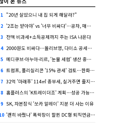
많이 본 뉴스
"20년 살았으니 내 집 되게 해달라?"
1
'2조는 받아야' vs '너무 비싸다'…공차, 매각 성공할까
2
전액 비과세+소득공제까지 주는 ISA 나온다
3
2000원도 비싸다…올리브영, 다이소 공세에 '가성비'로 맞불
4
메디큐브·아누아·리르, '눈물 세럼' 생산 중단한다
5
트럼프, 폴리실리콘 '15% 관세' 검토…한화큐셀·OCI 영향은?
6
32억 '마래푸' 114㎡ 종부세, 실거주면 줄지만 안 살면 2.5배
7
홈플러스의 'K트레이더조' 계획…성공 가능성은 '글쎄'
8
SK, 자본잠식 '쏘카 말레이' 지분 더 사는 이유
9
'괜히 바꿨나' 폭락장이 할퀸 DC형 퇴직연금…전문가 조언은
10