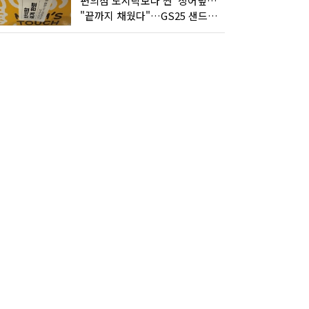
편의점 도시락보다 싼 '장어덮밥'…오뚜기가 해냈다
"끝까지 채웠다"…GS25 샌드위치의 달라진 '속'사정