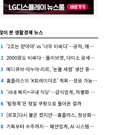
많이 본 생활경제 뉴스
'2조는 받아야' vs '너무 비싸다'…공차, 매각 성공할까
1
2000원도 비싸다…올리브영, 다이소 공세에 '가성비'로 맞불
2
메디큐브·아누아·리르, '눈물 세럼' 생산 중단한다
3
홈플러스의 'K트레이더조' 계획…성공 가능성은 '글쎄'
4
'사내 복지=구내 식당'…급식업계, 차별화 경쟁 본격화
5
'탈팡족'은 정말 쿠팡으로 돌아온 걸까
6
[르포]다시 불은 켰지만…홈플러스, 정상화까진 '까마득'
7
기획부터 수주까지… 패션업계, AI 시스템화 박차
8