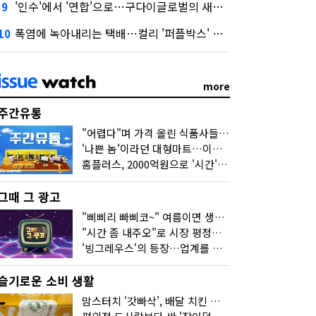
'인수'에서 '연합'으로…구다이글로벌의 새로운 투자법
9
폭염에 녹아내리는 택배…컬리 '퍼플박스' 대안 될까
10
more
주간유통
"어렵다"며 가격 올린 식품사들…진짜 어려운 거 맞아?
'나쁜 놈'이라던 대형마트…이젠 '불쌍한 놈' 됐다
홈플러스, 2000억원으로 '시간'을 샀다
그때 그 광고
"삐삐리 빠삐코~" 여름이면 생각나는 그 노래
"시간 좀 내주오"로 시장 평정한 하이마트
'빙그레우스'의 등장…업계를 흔든 '세계관' 마케팅
슬기로운 소비 생활
맘스터치 '갓빠삭', 배달 치킨 선입견을 바꿨다