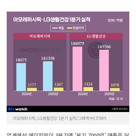
아모레퍼시픽, LG생활건강 1분기 실적/그래픽=비즈워치
업계에선 에이피알이 3분기엔 '분기 7000억' 매출을 달