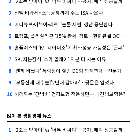
'2조는 받아야' vs '너무 비싸다'…공차, 매각 성공할까
2
전액 비과세+소득공제까지 주는 ISA 나온다
3
메디큐브·아누아·리르, '눈물 세럼' 생산 중단한다
4
트럼프, 폴리실리콘 '15% 관세' 검토…한화큐셀·OCI 영향은?
5
홈플러스의 'K트레이더조' 계획…성공 가능성은 '글쎄'
6
SK, 자본잠식 '쏘카 말레이' 지분 더 사는 이유
7
'괜히 바꿨나' 폭락장이 할퀸 DC형 퇴직연금…전문가 조언은
8
[부동산세 대수술]'2년내 팔아라'…뒷문은 열었다
9
허리휘는 '간병비' 건강보험 적용하면…내 간병보험은?
10
많이 본 생활경제 뉴스
'2조는 받아야' vs '너무 비싸다'…공차, 매각 성공할까
1