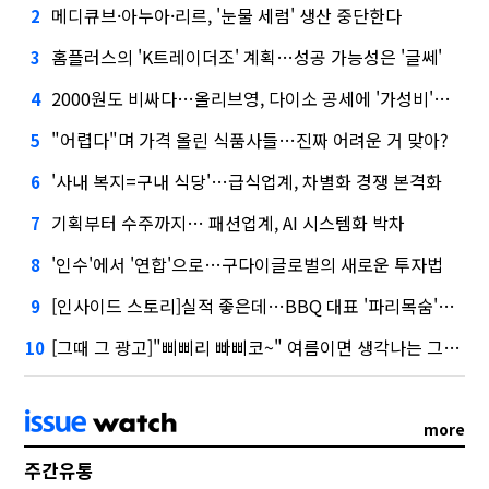
메디큐브·아누아·리르, '눈물 세럼' 생산 중단한다
2
홈플러스의 'K트레이더조' 계획…성공 가능성은 '글쎄'
3
2000원도 비싸다…올리브영, 다이소 공세에 '가성비'로 맞불
4
"어렵다"며 가격 올린 식품사들…진짜 어려운 거 맞아?
5
'사내 복지=구내 식당'…급식업계, 차별화 경쟁 본격화
6
기획부터 수주까지… 패션업계, AI 시스템화 박차
7
'인수'에서 '연합'으로…구다이글로벌의 새로운 투자법
8
[인사이드 스토리]실적 좋은데…BBQ 대표 '파리목숨'된 이유
9
[그때 그 광고]"삐삐리 빠삐코~" 여름이면 생각나는 그 노래
10
more
주간유통