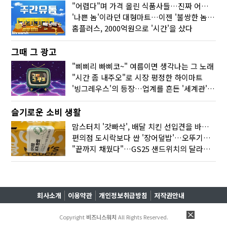
"어렵다"며 가격 올린 식품사들…진짜 어려운 거 맞아?
'나쁜 놈'이라던 대형마트…이젠 '불쌍한 놈' 됐다
홈플러스, 2000억원으로 '시간'을 샀다
그때 그 광고
"삐삐리 빠삐코~" 여름이면 생각나는 그 노래
"시간 좀 내주오"로 시장 평정한 하이마트
'빙그레우스'의 등장…업계를 흔든 '세계관' 마케팅
슬기로운 소비 생활
맘스터치 '갓빠삭', 배달 치킨 선입견을 바꿨다
편의점 도시락보다 싼 '장어덮밥'…오뚜기가 해냈다
"끝까지 채웠다"…GS25 샌드위치의 달라진 '속'사정
회사소개
이용약관
개인정보취급방침
저작권안내
Copyright
비즈니스워치
All Rights Reserved.