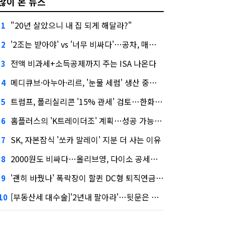
많이 본 뉴스
"20년 살았으니 내 집 되게 해달라?"
1
'2조는 받아야' vs '너무 비싸다'…공차, 매각 성공할까
2
전액 비과세+소득공제까지 주는 ISA 나온다
3
메디큐브·아누아·리르, '눈물 세럼' 생산 중단한다
4
트럼프, 폴리실리콘 '15% 관세' 검토…한화큐셀·OCI 영향은?
5
홈플러스의 'K트레이더조' 계획…성공 가능성은 '글쎄'
6
SK, 자본잠식 '쏘카 말레이' 지분 더 사는 이유
7
2000원도 비싸다…올리브영, 다이소 공세에 '가성비'로 맞불
8
'괜히 바꿨나' 폭락장이 할퀸 DC형 퇴직연금…전문가 조언은
9
[부동산세 대수술]'2년내 팔아라'…뒷문은 열었다
10