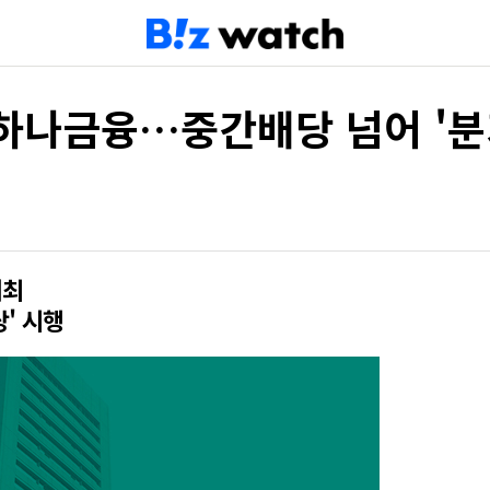
하나금융…중간배당 넘어 '분
개최
' 시행