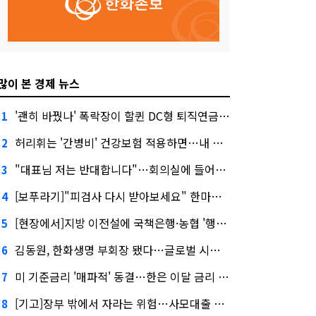
많이 본 경제 뉴스
'괜히 바꿨나' 폭락장이 할퀸 DC형 퇴직연금…전문가 조언은
1
허리휘는 '간병비' 건강보험 적용하면…내 간병보험은?
2
"대표님 저는 반대합니다"…회의실에 들어온 신한금융 AI
3
[보푸라기]"피검사 다시 받아보세요" 한마디에 보험금 못 받을 뻔?
4
[현장에서]지방 이전설에 국책은행·농협 '행동파'…금감원 '신중모드'
5
김동원, 한화생명 부회장 됐다…글로벌 시너지 기대감
6
미 기준금리 '매파적' 동결…한은 이달 금리 향방은?
7
[기고]장부 밖에서 자라는 위험…사모대출 시장과 AI
8