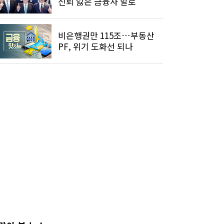
신뢰 잃은 금융사 말로"
비은행권만 115조…부동산
PF, 위기 도화선 되나