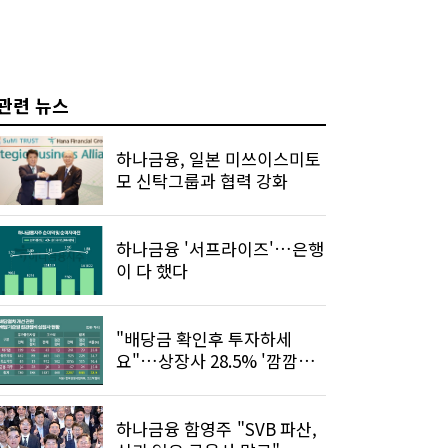
관련 뉴스
하나금융, 일본 미쓰이스미토
모 신탁그룹과 협력 강화
하나금융 '서프라이즈'…은행
이 다 했다
"배당금 확인후 투자하세
요"…상장사 28.5% '깜깜이
배당' 개선
하나금융 함영주 "SVB 파산,