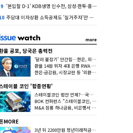
'본입찰 D-1' KDB생명 인수전, 삼성·한투·흥국 셈법은?
9
주담대 이자상환 소득공제도 '실거주자'만 가능
10
more
환율 공포, 당국은 총력전
'달러 붙잡기' 안간힘…한은, 외화 초과지준에 이자 6개월 더
환율 14원 뛰자 4대 은행 RWA 6조 '눈덩이'…2배 뛴 2분기는?
한은·금감원, 시장교란 등 '외환공동검사'…환율 급등 전방위 대응
스테이블 코인 '합종연횡'
스테이블코인 법안 언제?…국회에 쏠린 시선
BOK 컨퍼런스 "스테이블코인, 결제 넘어 보험 대출 등 금융 연결 도구"
M&A 잠룡 하나금융, 비은행서 '두나무'로 눈돌린 이유는
돈MORE
3년 뒤 2200만원 청년미래적금, 최고 금리 받으려면?