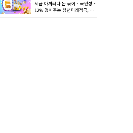
세금 아끼려다 돈 묶여…국민성장펀드 누가 가입하면 좋을까
12% 얹어주는 청년미래적금, 갈아타기 거절 될수 있어요