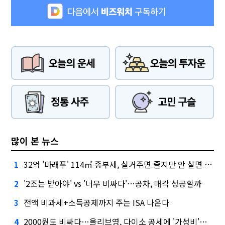
많이 본 뉴스
32억 '마래푸' 114㎡ 종부세, 실거주면 줄지만 안 살면 2.5배
1
'2조는 받아야' vs '너무 비싸다'…공차, 매각 성공할까
2
전액 비과세+소득공제까지 주는 ISA 나온다
3
2000원도 비싸다…올리브영, 다이소 공세에 '가성비'로 맞불
4