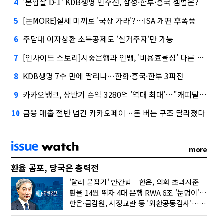
'본입찰 D-1' KDB생명 인수전, 삼성·한투·흥국 셈법은?
4
[돈MORE]절세 미끼로 '국장 가라'?…ISA 개편 후폭풍
5
주담대 이자상환 소득공제도 '실거주자'만 가능
6
[인사이드 스토리]시중은행과 인뱅, '비용효율성' 다른 잣대 왜?
7
KDB생명 7수 만에 팔리나…한화·흥국·한투 3파전
8
카카오뱅크, 상반기 순익 3280억 '역대 최대'…"캐피탈, 자산 1조원 이상"
9
금융 매출 절반 넘긴 카카오페이…돈 버는 구조 달라졌다
10
more
환율 공포, 당국은 총력전
'달러 붙잡기' 안간힘…한은, 외화 초과지준에 이자 6개월 더
환율 14원 뛰자 4대 은행 RWA 6조 '눈덩이'…2배 뛴 2분기는?
한은·금감원, 시장교란 등 '외환공동검사'…환율 급등 전방위 대응